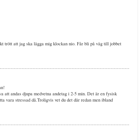
t trött att jag ska lägga mig klockan nio. Får bli på väg till jobbet
an!
va att andas djupa medvetna andetag i 2-5 min. Det är en fysisk
ätta vara stressad då.Troligvis vet du det där redan men ibland