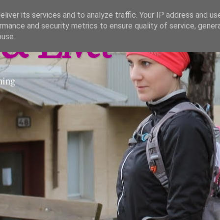
liver its services and to analyze traffic. Your IP address and us
rmance and security metrics to ensure quality of service, gene
& Livet
buse.
ning