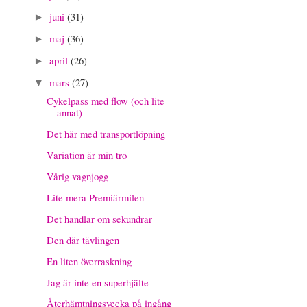
juni
(31)
►
maj
(36)
►
april
(26)
►
mars
(27)
▼
Cykelpass med flow (och lite
annat)
Det här med transportlöpning
Variation är min tro
Vårig vagnjogg
Lite mera Premiärmilen
Det handlar om sekundrar
Den där tävlingen
En liten överraskning
Jag är inte en superhjälte
Återhämtningsvecka på ingång