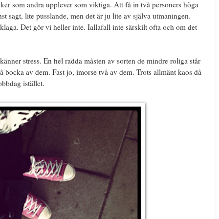
aker som andra upplever som viktiga. Att få in två personers höga
nst sagt, lite pusslande, men det är ju lite av själva utmaningen.
laga. Det gör vi heller inte. Iallafall inte särskilt ofta och om det
känner stress. En hel radda måsten av sorten de mindre roliga står
 få bocka av dem. Fast jo, imorse två av dem. Trots allmänt kaos då
obbdag istället.