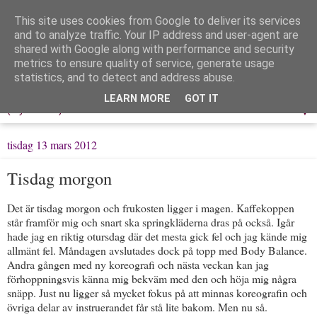
This site uses cookies from Google to deliver its services
Löpning & Livet
and to analyze traffic. Your IP address and user-agent are
shared with Google along with performance and security
metrics to ensure quality of service, generate usage
Mitt liv, mina tankar & min träning
statistics, and to detect and address abuse.
LEARN MORE
GOT IT
▼
tisdag 13 mars 2012
Tisdag morgon
Det är tisdag morgon och frukosten ligger i magen. Kaffekoppen
står framför mig och snart ska springkläderna dras på också. Igår
hade jag en riktig otursdag där det mesta gick fel och jag kände mig
allmänt fel. Måndagen avslutades dock på topp med Body Balance.
Andra gången med ny koreografi och nästa veckan kan jag
förhoppningsvis känna mig bekväm med den och höja mig några
snäpp. Just nu ligger så mycket fokus på att minnas koreografin och
övriga delar av instruerandet får stå lite bakom. Men nu så.