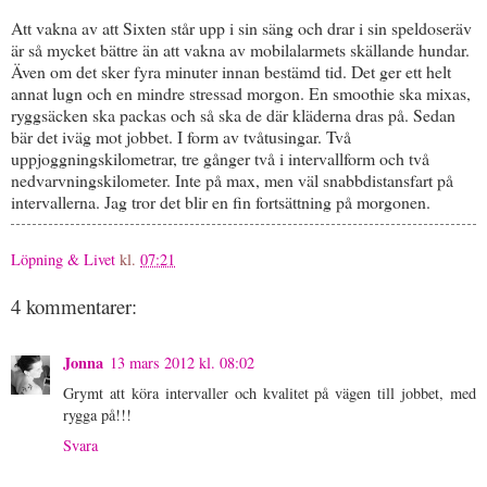
Att vakna av att Sixten står upp i sin säng och drar i sin speldoseräv
är så mycket bättre än att vakna av mobilalarmets skällande hundar.
Även om det sker fyra minuter innan bestämd tid. Det ger ett helt
annat lugn och en mindre stressad morgon. En smoothie ska mixas,
ryggsäcken ska packas och så ska de där kläderna dras på. Sedan
bär det iväg mot jobbet. I form av tvåtusingar. Två
uppjoggningskilometrar, tre gånger två i intervallform och två
nedvarvningskilometer. Inte på max, men väl snabbdistansfart på
intervallerna. Jag tror det blir en fin fortsättning på morgonen.
Löpning & Livet
kl.
07:21
4 kommentarer:
Jonna
13 mars 2012 kl. 08:02
Grymt att köra intervaller och kvalitet på vägen till jobbet, med
rygga på!!!
Svara