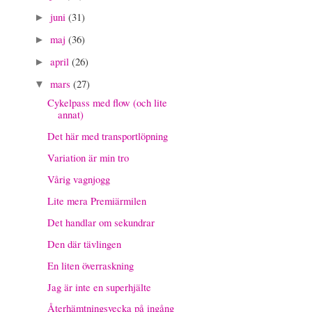
juni
(31)
►
maj
(36)
►
april
(26)
►
mars
(27)
▼
Cykelpass med flow (och lite
annat)
Det här med transportlöpning
Variation är min tro
Vårig vagnjogg
Lite mera Premiärmilen
Det handlar om sekundrar
Den där tävlingen
En liten överraskning
Jag är inte en superhjälte
Återhämtningsvecka på ingång