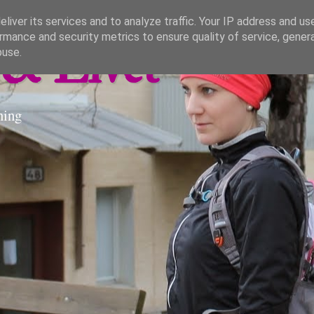
liver its services and to analyze traffic. Your IP address and us
rmance and security metrics to ensure quality of service, gene
& Livet
buse.
ning