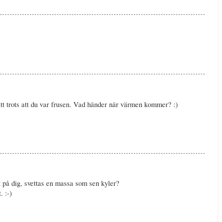
ätt trots att du var frusen. Vad händer när värmen kommer? :)
t på dig, svettas en massa som sen kyler?
. :-)