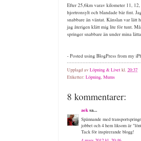
Efter 25,6km varav kilometer 11, 12, 1
hjortronsylt och blandade bär fint. Ja
snabbare än väntat. Känslan var lätt 
jag återigen klätt mig lite för tunt. M
springer snabbare än under mina lätta
- Posted using BlogPress from my i
Upplagd av
Löpning & Livet
kl.
20:37
Etiketter:
Löpning
,
Mums
8 kommentarer:
aek
sa...
Spännande med transportspringni
jobbet och 4 hem liksom är "lön
Tack för inspirerande blogg!
4 mars 2012 kl. 20:46