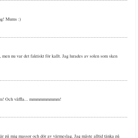
ng! Mums :)
å, men nu var det faktiskt för kallt. Jag lurades av solen som sken
a form! Och våffla... mmmmmmmmm!
klär på mig massor och dör av värmeslag. Jag måste alltid tänka på