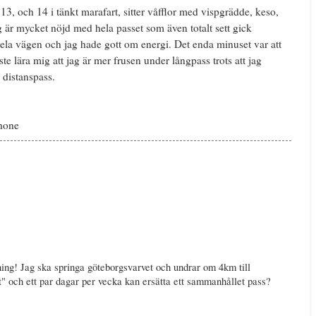
3, och 14 i tänkt marafart, sitter våfflor med vispgrädde, keso,
g är mycket nöjd med hela passet som även totalt sett gick
hela vägen och jag hade gott om energi. Det enda minuset var att
åste lära mig att jag är mer frusen under långpass trots att jag
 distanspass.
Phone
ng! Jag ska springa göteborgsvarvet och undrar om 4km till
t" och ett par dagar per vecka kan ersätta ett sammanhållet pass?