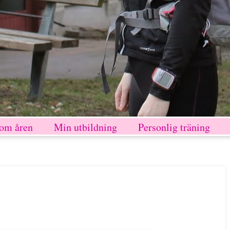
nom åren
Min utbildning
Personlig träning