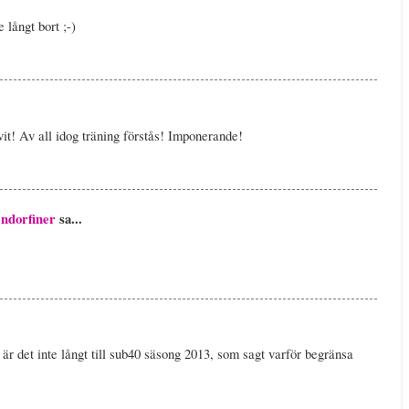
 långt bort ;-)
it! Av all idog träning förstås! Imponerande!
ndorfiner
sa...
är det inte långt till sub40 säsong 2013, som sagt varför begränsa