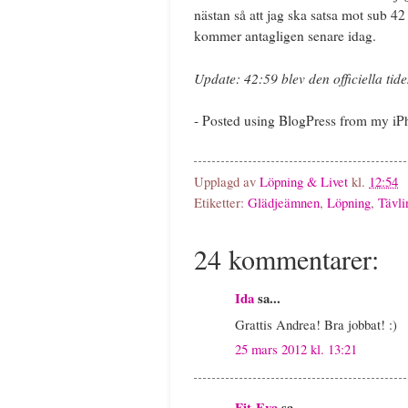
nästan så att jag ska satsa mot sub 42
kommer antagligen senare idag.
Update: 42:59 blev den officiella tide
- Posted using BlogPress from my i
Upplagd av
Löpning & Livet
kl.
12:54
Etiketter:
Glädjeämnen
,
Löpning
,
Tävli
24 kommentarer:
Ida
sa...
Grattis Andrea! Bra jobbat! :)
25 mars 2012 kl. 13:21
Fit-Eva
sa...