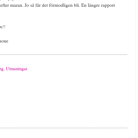
 efter maran. Jo så får det förmodligen bli. En längre rapport
n!!
Phone
ng
,
Utmaningar