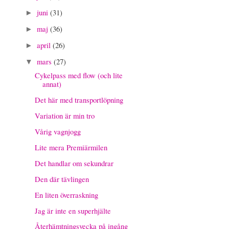
juni
(31)
►
maj
(36)
►
april
(26)
►
mars
(27)
▼
Cykelpass med flow (och lite
annat)
Det här med transportlöpning
Variation är min tro
Vårig vagnjogg
Lite mera Premiärmilen
Det handlar om sekundrar
Den där tävlingen
En liten överraskning
Jag är inte en superhjälte
Återhämtningsvecka på ingång