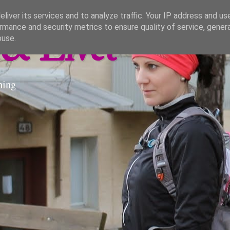
liver its services and to analyze traffic. Your IP address and us
rmance and security metrics to ensure quality of service, gene
& Livet
buse.
ning