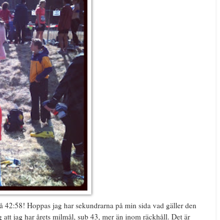
på 42:58! Hoppas jag har sekundrarna på min sida vad gäller den
ag att jag har årets milmål, sub 43, mer än inom räckhåll. Det är