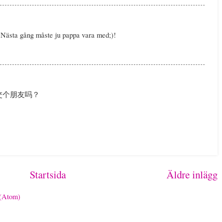
! Nästa gång måste ju pappa vara med;)!
交个朋友吗？
Startsida
Äldre inlägg
 (Atom)