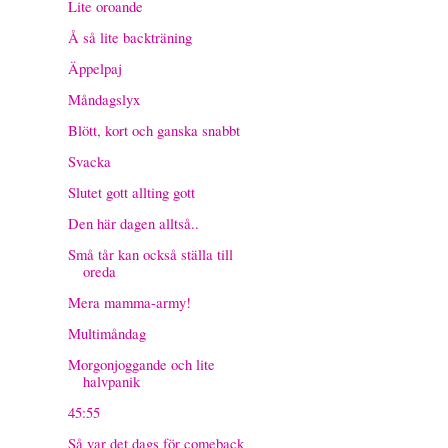
Lite oroande
Å så lite backträning
Äppelpaj
Måndagslyx
Blött, kort och ganska snabbt
Svacka
Slutet gott allting gott
Den här dagen alltså..
Små tår kan också ställa till
oreda
Mera mamma-army!
Multimåndag
Morgonjoggande och lite
halvpanik
45:55
Så var det dags för comeback