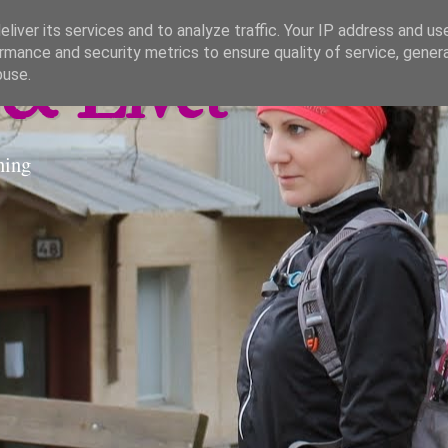
liver its services and to analyze traffic. Your IP address and us
rmance and security metrics to ensure quality of service, gene
& Livet
buse.
ning