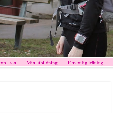
nom åren
Min utbildning
Personlig träning