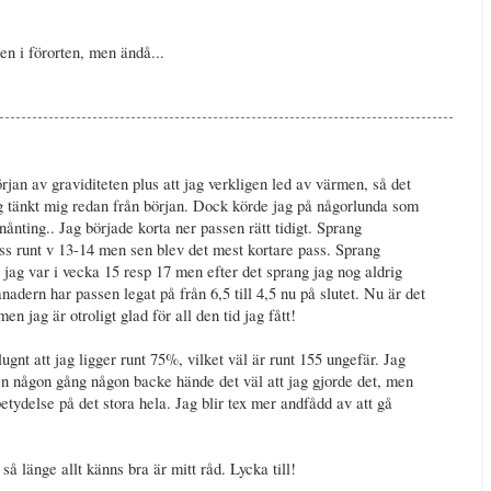
en i förorten, men ändå...
början av graviditeten plus att jag verkligen led av värmen, så det
g tänkt mig redan från början. Dock körde jag på någorlunda som
nånting.. Jag började korta ner passen rätt tidigt. Sprang
ass runt v 13-14 men sen blev det mest kortare pass. Sprang
 jag var i vecka 15 resp 17 men efter det sprang jag nog aldrig
dern har passen legat på från 6,5 till 4,5 nu på slutet. Nu är det
en jag är otroligt glad för all den tid jag fått!
ugnt att jag ligger runt 75%, vilket väl är runt 155 ungefär. Jag
en någon gång någon backe hände det väl att jag gjorde det, men
 betydelse på det stora hela. Jag blir tex mer andfådd av att gå
å länge allt känns bra är mitt råd. Lycka till!