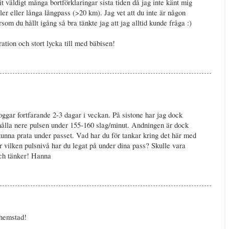
t väldigt många bortförklaringar sista tiden då jag inte känt mig
ler eller långa långpass (>20 km). Jag vet att du inte är någon
som du hållt igång så bra tänkte jag att jag alltid kunde fråga :)
ration och stort lycka till med bäbisen!
oggar fortfarande 2-3 dagar i veckan. På sistone har jag dock
t hålla nere pulsen under 155-160 slag/minut. Andningen är dock
kunna prata under passet. Vad har du för tankar kring det här med
r vilken pulsnivå har du legat på under dina pass? Skulle vara
 och tänker! Hanna
 hemstad!