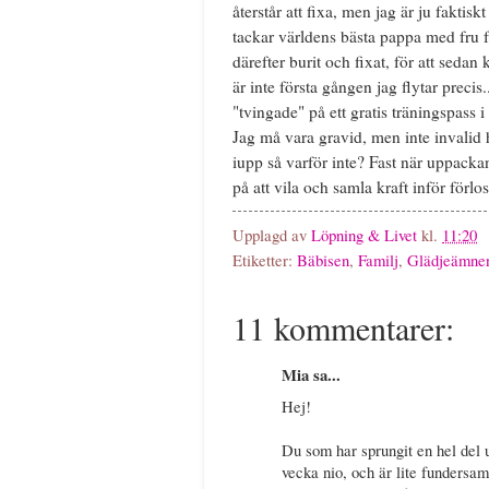
återstår att fixa, men jag är ju faktisk
tackar världens bästa pappa med fru för
därefter burit och fixat, för att sedan 
är inte första gången jag flytar precis
"tvingade" på ett gratis träningspass 
Jag må vara gravid, men inte invalid h
iupp så varför inte? Fast när uppacka
på att vila och samla kraft inför förlo
Upplagd av
Löpning & Livet
kl.
11:20
Etiketter:
Bäbisen
,
Familj
,
Glädjeämne
11 kommentarer:
Mia sa...
Hej!
Du som har sprungit en hel del u
vecka nio, och är lite fundersam