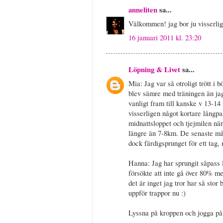
anneliten
sa...
Välkommen! jag bor ju visserlig
16 januari 2011 kl. 23:20
Löpning & Livet
sa...
Mia: Jag var så otroligt trött i 
blev sämre med träningen än ja
vanligt fram till kanske v 13-14 
visserligen något kortare långp
midnattsloppet och tjejmilen när
längre än 7-8km. De senaste måna
dock färdigsprunget för ett tag, m
Hanna: Jag har sprungit såpass l
försökte att inte gå över 80% m
det är inget jag tror har så stor
uppför trappor nu :)
Lyssna på kroppen och jogga på s