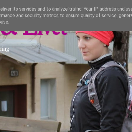
liver its services and to analyze traffic. Your IP address and us
rmance and security metrics to ensure quality of service, gene
& Livet
buse.
ning