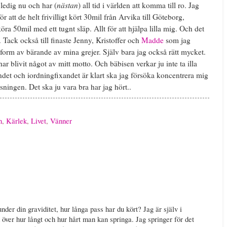
nästan
t ledig nu och har (
) all tid i världen att komma till ro. Jag
 att de helt frivilligt kört 30mil från Arvika till Göteborg,
köra 50mil med ett tugnt släp. Allt för att hjälpa lilla mig. Och det
.. Tack också till finaste Jenny, Kristoffer och
Madde
som jag
i form av bärande av mina grejer. Själv bara jag också rätt mycket.
ar blivit något av mitt motto. Och bäbisen verkar ju inte ta illa
ndet och iordningfixandet är klart ska jag försöka koncentrera mig
ssningen. Det ska ju vara bra har jag hört..
n
,
Kärlek
,
Livet
,
Vänner
nder din graviditet, hur långa pass har du kört? Jag är själv i
 över hur långt och hur hårt man kan springa. Jag springer för det