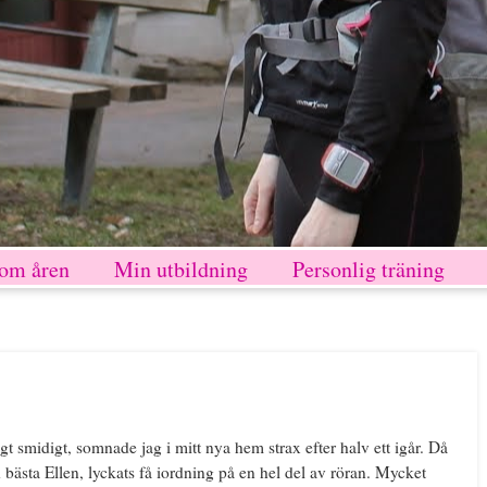
nom åren
Min utbildning
Personlig träning
gt smidigt, somnade jag i mitt nya hem strax efter halv ett igår. Då
 bästa Ellen, lyckats få iordning på en hel del av röran. Mycket