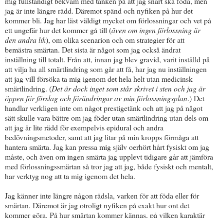
mig fullständigt bekväm med tanken på att jag snart ska föda, men
jag är inte längre rädd. Däremot spänd och nyfiken på hur det
kommer bli. Jag har läst väldigt mycket om förlossningar och vet på
ett ungefär hur det kommer gå till (
även om ingen förlossning är
den andra lik
), om olika scenarion och om strategier för att
bemästra smärtan. Det sista är något som jag också ändrat
inställning till totalt. Från att, innan jag blev gravid, varit inställd på
att vilja ha all smärtlindring som går att få, har jag nu inställningen
att jag vill försöka ta mig igenom det hela helt utan medicinsk
smärtlindring. (
Det är dock inget som står skrivet i sten och jag är
öppen för förslag och förändringar av min förlossningsplan
.) Det
handlar verkligen inte om något prestigetänk och att jag på något
sätt skulle vara bättre om jag föder utan smärtlindring utan dels om
att jag är lite rädd för exempelvis epidural och andra
bedövningsmetoder, samt att jag litar på min kropps förmåga att
hantera smärta. Jag kan pressa mig själv oerhört hårt fysiskt om jag
måste, och även om ingen smärta jag upplevt tidigare går att jämföra
med förlossningssmärtan så tror jag att jag, både fysiskt och mentalt,
har verktyg nog att ta mig igenom det hela.
Jag känner inte längre någon rädsla, varken för att föda eller för
smärtan. Däremot är jag otroligt nyfiken på exakt hur ont det
kommer göra. På hur smärtan kommer kännas, på vilken karaktär