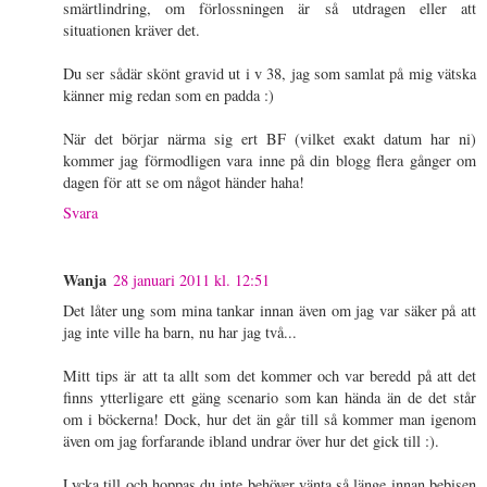
smärtlindring, om förlossningen är så utdragen eller att
situationen kräver det.
Du ser sådär skönt gravid ut i v 38, jag som samlat på mig vätska
känner mig redan som en padda :)
När det börjar närma sig ert BF (vilket exakt datum har ni)
kommer jag förmodligen vara inne på din blogg flera gånger om
dagen för att se om något händer haha!
Svara
Wanja
28 januari 2011 kl. 12:51
Det låter ung som mina tankar innan även om jag var säker på att
jag inte ville ha barn, nu har jag två...
Mitt tips är att ta allt som det kommer och var beredd på att det
finns ytterligare ett gäng scenario som kan hända än de det står
om i böckerna! Dock, hur det än går till så kommer man igenom
även om jag forfarande ibland undrar över hur det gick till :).
Lycka till och hoppas du inte behöver vänta så länge innan bebisen