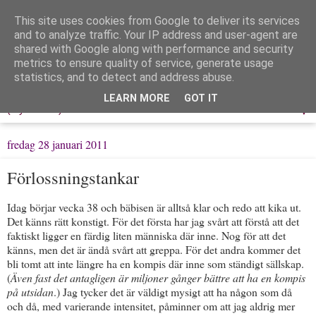
This site uses cookies from Google to deliver its services
Löpning & Livet
and to analyze traffic. Your IP address and user-agent are
shared with Google along with performance and security
metrics to ensure quality of service, generate usage
Mitt liv, mina tankar & min träning
statistics, and to detect and address abuse.
LEARN MORE
GOT IT
▼
fredag 28 januari 2011
Förlossningstankar
Idag börjar vecka 38 och bäbisen är alltså klar och redo att kika ut.
Det känns rätt konstigt. För det första har jag svårt att förstå att det
faktiskt ligger en färdig liten människa där inne. Nog för att det
känns, men det är ändå svårt att greppa. För det andra kommer det
bli tomt att inte längre ha en kompis där inne som ständigt sällskap.
(
Även fast det antagligen är miljoner gånger bättre att ha en kompis
på utsidan
.) Jag tycker det är väldigt mysigt att ha någon som då
och då, med varierande intensitet, påminner om att jag aldrig mer