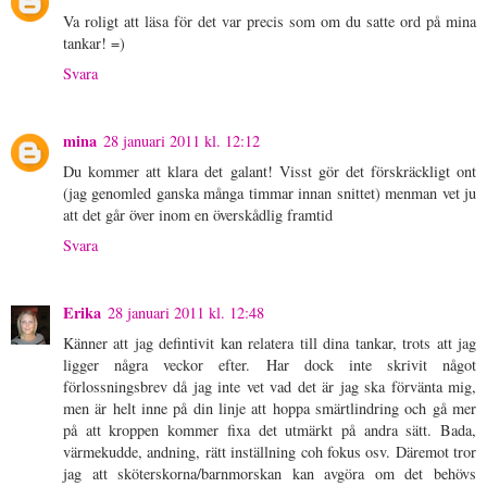
Va roligt att läsa för det var precis som om du satte ord på mina
tankar! =)
Svara
mina
28 januari 2011 kl. 12:12
Du kommer att klara det galant! Visst gör det förskräckligt ont
(jag genomled ganska många timmar innan snittet) menman vet ju
att det går över inom en överskådlig framtid
Svara
Erika
28 januari 2011 kl. 12:48
Känner att jag defintivit kan relatera till dina tankar, trots att jag
ligger några veckor efter. Har dock inte skrivit något
förlossningsbrev då jag inte vet vad det är jag ska förvänta mig,
men är helt inne på din linje att hoppa smärtlindring och gå mer
på att kroppen kommer fixa det utmärkt på andra sätt. Bada,
värmekudde, andning, rätt inställning coh fokus osv. Däremot tror
jag att sköterskorna/barnmorskan kan avgöra om det behövs