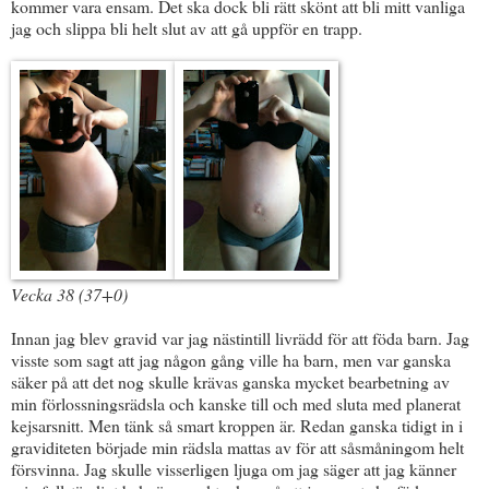
kommer vara ensam. Det ska dock bli rätt skönt att bli mitt vanliga
jag och slippa bli helt slut av att gå uppför en trapp.
Vecka 38 (37+0)
Innan jag blev gravid var jag nästintill livrädd för att föda barn. Jag
visste som sagt att jag någon gång ville ha barn, men var ganska
säker på att det nog skulle krävas ganska mycket bearbetning av
min förlossningsrädsla och kanske till och med sluta med planerat
kejsarsnitt. Men tänk så smart kroppen är. Redan ganska tidigt in i
graviditeten började min rädsla mattas av för att såsmåningom helt
försvinna. Jag skulle visserligen ljuga om jag säger att jag känner