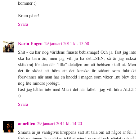
kommer :)
Kram på er!
Svara
Karin Engen
29 januari 2011 kl. 13:58
Shit - du har nog världens finaste bebismage! Och ja, fast jag inte
ska ha barn än, men jag vill ju ha det...SEN, så är jag också
skitskraj för den där "lilla" detaljen om att bebisen skall ut. Men
det är skönt att höra att det kanske är sådant som faktiskt
försvinner när man har en knodd i magen som växer...nu blev det
nog lite mindre jobbigt.
Fast jag håller inte med Mia i det här fallet - jag vill höra ALLT!
:)
Svara
anneliten
29 januari 2011 kl. 14:20
Smärta är ju vanligtvis kroppens sätt att tala om att något är fel. I
förlossningen är smärtan istället något normalt och väntat och går