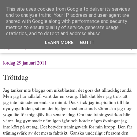
This site uses cookies from Google to deliver its services
Löpning & Livet
and to analyze traffic. Your IP address and user-agent are
shared with Google along with performance and security
metrics to ensure quality of service, generate usage
Mitt liv, mina tankar & min träning
statistics, and to detect and address abuse.
LEARN MORE
GOT IT
▼
lördag 29 januari 2011
Tröttdag
Jag tänker inte blogga om nikeblasten, det görs det tillräckligt ändå.
Men jag har iallafall varit där en sväng. Helt slut blev jag trots att
jag inte tränade en endaste minut. Dock fick jag inspiration till lite
nya yogaflöden, så om det hjälper med en stunds sömn ska jag nog
yoga lite för mig själv lite senare idag. Om inte träningsvärken blir
värre. Jag gymmade nämligen igår och körde några övningar jag
inte kört på ett tag. Det betyder träningsvärk för min kropp. Den får
träningsvärk av det mesta faktiskt. Ganska underligt eftersom den