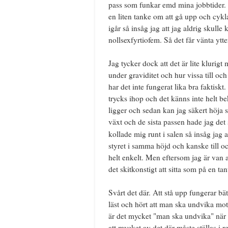
pass som funkar emd mina jobbtider. S
en liten tanke om att gå upp och cykl
igår så insåg jag att jag aldrig skulle
nollsexfyrtiofem. Så det får vänta ytte
Jag tycker dock att det är lite klurig
under graviditet och hur vissa till o
har det inte fungerat lika bra faktisk
trycks ihop och det känns inte helt b
ligger och sedan kan jag säkert höja s
växt och de sista passen hade jag det s
kollade mig runt i salen så insåg jag a
styret i samma höjd och kanske till oc
helt enkelt. Men eftersom jag är van att
det skitkonstigt att sitta som på en ta
Svårt det där. Att stå upp fungerar bä
läst och hört att man ska undvika mot 
är det mycket "man ska undvika" när d
att mycket av det där måste ställas i re