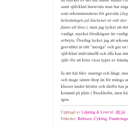
samt självklart huruvida man har några
Jag
som rekommenderas för gravida (
belastningen på bäckenet är rätt stor
fanns att läsa
.), men jag tycker att d
vanligt, mycket försiktigare än vanligt
avbryta. Överlag tycker jag att rekom
graviditet är rätt "mesiga" och ger e
självklart individuellt och alla kan in
själv för att köra vissa typer av tränin
Ja det här blev snurrigt och långt, men
och mage sämre ihop än för många and
klasser under hösten och därför har ja
kommit på plats i Stockholm, men känns
igen.
Upplagd av
Löpning & Livet
kl.
08:14
Etiketter:
Bäbisen
,
Cykling
,
Funderinga