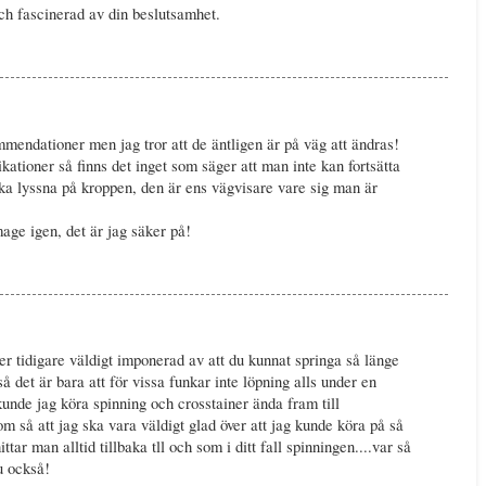
och fascinerad av din beslutsamhet.
mmendationer men jag tror att de äntligen är på väg att ändras!
tioner så finns det inget som säger att man inte kan fortsätta
a lyssna på kroppen, den är ens vägvisare vare sig man är
age igen, det är jag säker på!
r tidigare väldigt imponerad av att du kunnat springa så länge
så det är bara att för vissa funkar inte löpning alls under en
 kunde jag köra spinning och crosstainer ända fram till
m så att jag ska vara väldigt glad över att jag kunde köra på så
tar man alltid tillbaka tll och som i ditt fall spinningen....var så
u också!