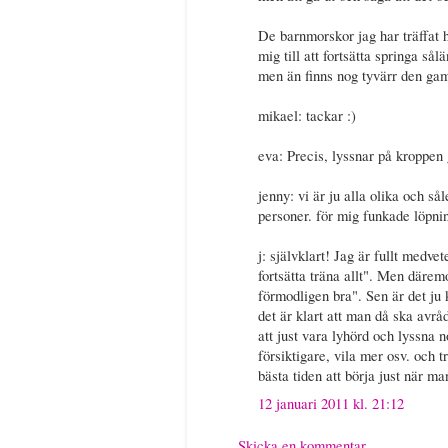
De barnmorskor jag har träffat ha
mig till att fortsätta springa sål
men än finns nog tyvärr den gam
mikael: tackar :)
eva: Precis, lyssnar på kroppen 
jenny: vi är ju alla olika och så
personer. för mig funkade löpnin
j: självklart! Jag är fullt medv
fortsätta träna allt". Men därem
förmodligen bra". Sen är det ju
det är klart att man då ska avrå
att just vara lyhörd och lyssna 
försiktigare, vila mer osv. och 
bästa tiden att börja just när ma
12 januari 2011 kl. 21:12
Skicka en kommentar