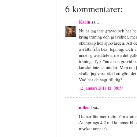
6 kommentarer:
Karin
sa...
Nu är jag inte gravid och har he
kring träning och graviditet, me
okunskap hos sjukvården. Att de
avråtts från t.ex. löpning. Och v
under graviditeten, men det gälle
träning. Typ, "nu är du gravid o
kanske inte så uttalat. Men om 
skulle jag vara rädd att göra de
Vad har de sagt till dig?
12 januari 2011 kl. 08:54
mikael
sa...
Du har lite mer rutin på maraton
Att springa 4.2 mil kommer bli 
mycket annat :)