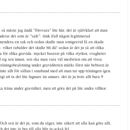
 så måste jag ändå "försvara" lite här. det är självklart att man
erar det som är "safe". tänk ifall någon legitimerad
mendera en sak och sedan skulle man somgravid få en skada
 vilket rabalder det skulle bli då! sedan är det ju så att olika
a för olika gravida. mycket baserat på vilka styrkor, svagheter
 sig sen innan. sen ska man vara väl medveten om att vissa
träningsbealstning under graviditeten märks först när bebisen är
 inte allt för sällan i smaband med att man tar upp träningen igen.
gt att ta det lite lugnare än annars. det är ju trots allt bara 9
a träna under graviditet, men att göra det på lite andra villkor.
ch sen är det ju, som du säger, inte säkert att alla kan göra allt,
 det inte är bra till alla blir ju också fel..