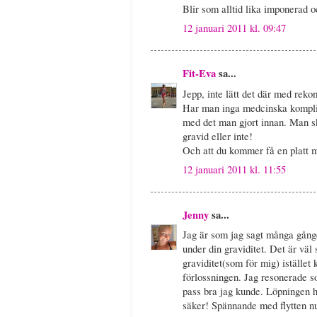
Blir som alltid lika imponerad 
12 januari 2011 kl. 09:47
Fit-Eva
sa...
Jepp, inte lätt det där med reko
Har man inga medcinska komplika
med det man gjort innan. Man sk
gravid eller inte!
Och att du kommer få en platt m
12 januari 2011 kl. 11:55
Jenny
sa...
Jag är som jag sagt många gånge
under din graviditet. Det är väl 
graviditet(som för mig) istället
förlossningen. Jag resonerade so
pass bra jag kunde. Löpningen hit
säker! Spännande med flytten n