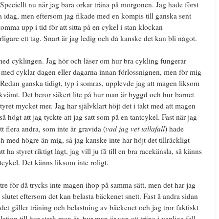
peciellt nu när jag bara orkar träna på morgonen. Jag hade först
a idag, men eftersom jag fikade med en kompis till ganska sent
 komma upp i tid för att sitta på en cykel i stan klockan
rligare ett tag. Snart är jag ledig och då kanske det kan bli något.
t med cyklingen. Jag hör och läser om hur bra cykling fungerar
ch med cyklar dagen eller dagarna innan förlossnignen, men för mig
t. Redan ganska tidigt, typ i somras, upplevde jag att magen liksom
ekvämt. Det beror säkert lite på hur man är byggd och hur barnet
tyret mycket mer. Jag har självklart höjt det i takt med att magen
å högt att jag tyckte att jag satt som på en tantcykel. Fast när jag
vad jag vet iallafall
tt flera andra, som inte är gravida (
) hade
h med högre än mig, så jag kanske inte har höjt det tillräckligt
 ha styret riktigt lågt, jag vill ju få till en bra racekänsla, så känns
ntcykel. Det känns liksom inte roligt.
ttre för då trycks inte magen ihop på samma sätt, men det har jag
slutet eftersom det kan belasta bäckenet snett. Fast å andra sidan
et gäller träning och belastning av bäckenet och jag tror faktiskt
lation till hur stark man är, hur man är van att träna i vanliga fall,