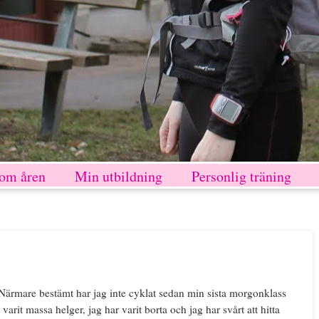
nom åren
Min utbildning
Personlig träning
 Närmare bestämt har jag inte cyklat sedan min sista morgonklass
arit massa helger, jag har varit borta och jag har svårt att hitta