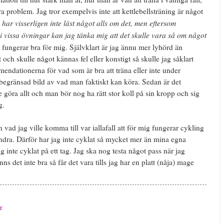
 problem. Jag tror exempelvis inte att kettlebellsträning är något
 har visserligen inte läst något alls om det, men eftersom
 i vissa övningar kan jag tänka mig att det skulle vara så om något
et fungerar bra för mig. Självklart är jag ännu mer lyhörd än
 och skulle något kännas fel eller konstigt så skulle jag såklart
mendationerna för vad som är bra att träna eller inte under
n begränsad bild av vad man faktiskt kan köra. Sedan är det
te göra allt och man bör nog ha rätt stor koll på sin kropp och sig
g.
 vad jag ville komma till var iallafall att för mig fungerar cykling
ra. Därför har jag inte cyklat så mycket mer än mina egna
g inte cyklat på ett tag. Jag ska nog testa något pass när jag
 det inte bra så får det vara tills jag har en platt (nåja) mage
r