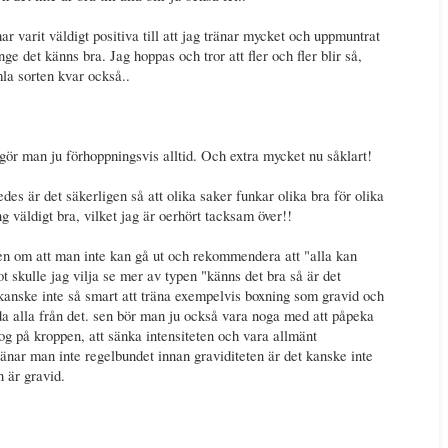
r varit väldigt positiva till att jag tränar mycket och uppmuntrat
änge det känns bra. Jag hoppas och tror att fler och fler blir så,
la sorten kvar också..
gör man ju förhoppningsvis alltid. Och extra mycket nu såklart!
ledes är det säkerligen så att olika saker funkar olika bra för olika
g väldigt bra, vilket jag är oerhört tacksam över!!
eten om att man inte kan gå ut och rekommendera att "alla kan
ot skulle jag vilja se mer av typen "känns det bra så är det
 kanske inte så smart att träna exempelvis boxning som gravid och
da alla från det. sen bör man ju också vara noga med att påpeka
nog på kroppen, att sänka intensiteten och vara allmänt
tränar man inte regelbundet innan graviditeten är det kanske inte
n är gravid.