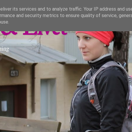
liver its services and to analyze traffic. Your IP address and us
rmance and security metrics to ensure quality of service, gene
& Livet
buse.
ning