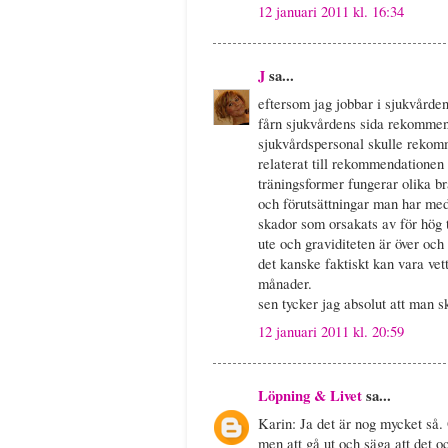
12 januari 2011 kl. 16:34
J
sa...
eftersom jag jobbar i sjukvården
fårn sjukvårdens sida rekommend
sjukvårdspersonal skulle rekom
relaterat till rekommendationen -
träningsformer fungerar olika br
och förutsättningar man har med
skador som orsakats av för hög 
ute och graviditeten är över och
det kanske faktiskt kan vara vetti
månader.
sen tycker jag absolut att man sk
12 januari 2011 kl. 20:59
Löpning & Livet
sa...
Karin: Ja det är nog mycket så. O
men att gå ut och säga att det och