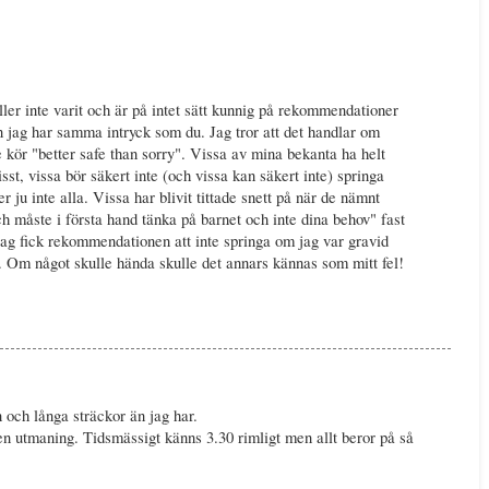
ller inte varit och är på intet sätt kunnig på rekommendationer
n jag har samma intryck som du. Jag tror att det handlar om
 kör "better safe than sorry". Vissa av mina bekanta ha helt
isst, vissa bör säkert inte (och vissa kan säkert inte) springa
r ju inte alla. Vissa har blivit tittade snett på när de nämnt
ch måste i första hand tänka på barnet och inte dina behov" fast
jag fick rekommendationen att inte springa om jag var gravid
t. Om något skulle hända skulle det annars kännas som mitt fel!
 och långa sträckor än jag har.
en utmaning. Tidsmässigt känns 3.30 rimligt men allt beror på så