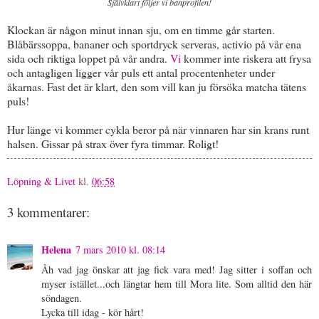
Självklart följer vi banprofilen!
Klockan är någon minut innan sju, om en timme går starten.
Blåbärssoppa, bananer och sportdryck serveras, activio på vår ena
sida och riktiga loppet på vår andra.
Vi
kommer inte riskera att frysa
och antagligen ligger vår puls ett antal procentenheter under
åkarnas. Fast det är klart, den som vill kan ju försöka matcha tätens
puls!
Hur länge vi kommer cykla beror på när vinnaren har sin krans runt
halsen. Gissar på strax över fyra timmar. Roligt!
Löpning & Livet
kl.
06:58
3 kommentarer:
Helena
7 mars 2010 kl. 08:14
Åh vad jag önskar att jag fick vara med! Jag sitter i soffan och
myser istället...och längtar hem till Mora lite. Som alltid den här
söndagen.
Lycka till idag - kör hårt!