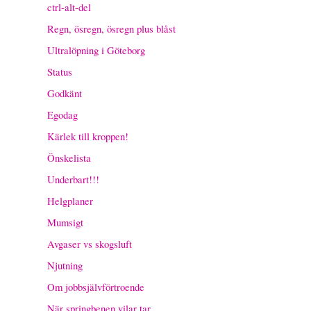
ctrl-alt-del
Regn, ösregn, ösregn plus blåst
Ultralöpning i Göteborg
Status
Godkänt
Egodag
Kärlek till kroppen!
Önskelista
Underbart!!!
Helgplaner
Mumsigt
Avgaser vs skogsluft
Njutning
Om jobbsjälvförtroende
När springbenen vilar tar