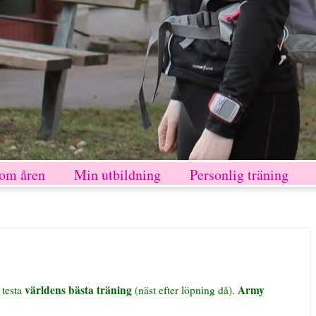
nom åren
Min utbildning
Personlig träning
världens bästa träning
Army
 testa
(näst efter löpning då).