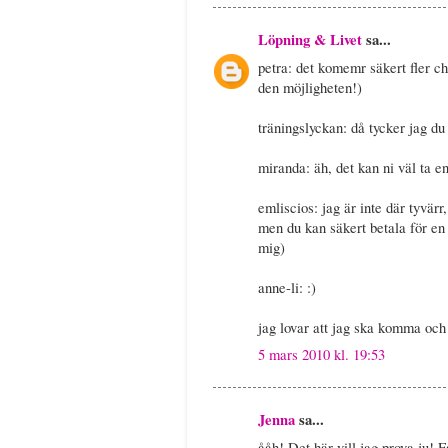
Löpning & Livet
sa...
petra: det komemr säkert fler c
den möjligheten!)
träningslyckan: då tycker jag du
miranda: äh, det kan ni väl ta e
emliscios: jag är inte där tyvä
men du kan säkert betala för en
mig)
anne-li: :)
jag lovar att jag ska komma och 
5 mars 2010 kl. 19:53
Jenna
sa...
ååh! Det här vill jag prova ju!