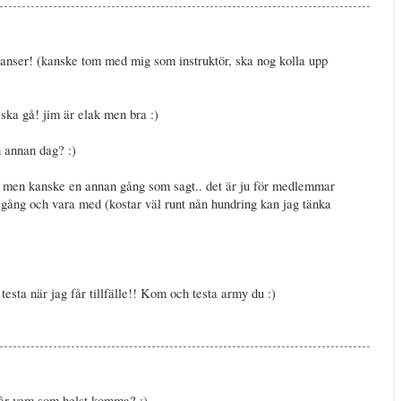
hanser! (kanske tom med mig som instruktör, ska nog kolla upp
 ska gå! jim är elak men bra :)
n annan dag? :)
rr, men kanske en annan gång som sagt.. det är ju för medlemmar
 gång och vara med (kostar väl runt nån hundring kan jag tänka
testa när jag får tillfälle!! Kom och testa army du :)
 Får vem som helst komma? :)