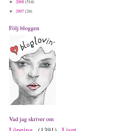
2008
(514)
►
2007
(24)
►
Följ bloggen
Vad jag skriver om
Löpning
(1391)
Livet