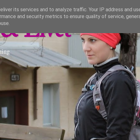
liver its services and to analyze traffic. Your IP address and us
rmance and security metrics to ensure quality of service, gene
& Livet
buse.
ning