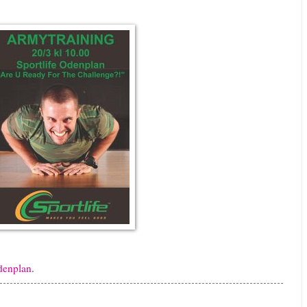
Odenplan
.