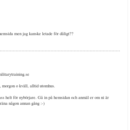
 hemsida men jag kanske letade för dåligt??
litarytraining.se
, morgon o kväll, alltid utomhus.
ass helt för nybörjare. Gå in på hemsidan och anmäl er om ni är
träna någon annan gång :-)