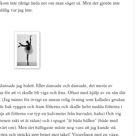
 kom inte riktigt ända ner om man säger så. Men det gjorde inte
dålig var jag inte.
t dansade jag balett. Eller dansade och dansade, det mesta av
r för att vi skulle bli viga och fina. Oftast med hjälp av en sån där
). (Jag minns för övrigt en annan rolig övning som kallades grodan
e bak ryggen och fram fötterna och skulle helst nudda fötterna i
ja att fötterna var typ en halvmeter från huvudet, haha) Och vig
 (benen rakt ut åt sidan) och i spagat "åt båda hållen" (både med
ärt om). Men det häftigaste måste nog vara att jag kunde stå
 foten och sträcka upp benet mot taket! Visserligen mot en vägg,