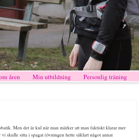
nom åren
Min utbildning
Personlig träning
atik. Men det är kul när man märker att man faktiskt klarar mer
 vi skulle sitta i spagat (övningen hette såklart något annat