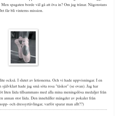
. Men spagaten borde väl gå att öva in? Om jag tränar. Någonstans
et får bli vinterns mission.
te också. I slutet av letionerna. Och vi hade uppvisningar. I en
h självklart hade jag små söta rosa "tåskor" (se ovan). Jag har
söt liten låda tillsammans med alla mina meningslösa medaljer från
en annan stor låda. Den innehåller mängder av pokaler från
hopp- och dressyrtävlingar, varför sparar man allt??)