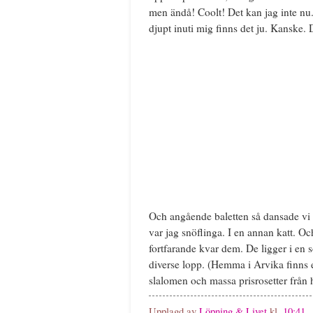
men ändå! Coolt! Det kan jag inte nu
djupt inuti mig finns det ju. Kanske. D
Och angående baletten så dansade vi li
var jag snöflinga. I en annan katt. Oc
fortfarande kvar dem. De ligger i en 
diverse lopp. (Hemma i Arvika finns 
slalomen och massa prisrosetter från 
Upplagd av
Löpning & Livet
kl.
10:41