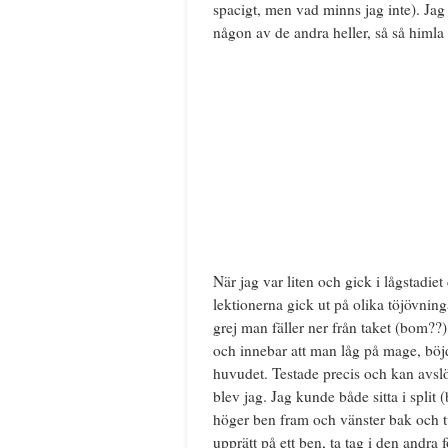
spacigt, men vad minns jag inte). Jag
någon av de andra heller, så så himla 
När jag var liten och gick i lågstadie
lektionerna gick ut på olika töjövninga
grej man fäller ner från taket (bom??
och innebar att man låg på mage, böjd
huvudet. Testade precis och kan avslö
blev jag. Jag kunde både sitta i split
höger ben fram och vänster bak och tv
upprätt på ett ben, ta tag i den andra