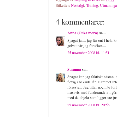
Etiketter:
Nostalgi
,
Träning
,
Utmaninga
4 kommentarer:
Anna (Orka mera)
sa...
Spagat ja.... jag får ont i hela 
golvet när jag försöker....
25 november 2008 kl. 11:51
Susanna
sa...
Spagat kan jag faktiskt nästan, d
flexig i baksida lår. Däremot inte
förresten. Jag tittar nog inte f
massvis med funderande att göra,
med de objekt som ligger ute just
25 november 2008 kl. 20:56