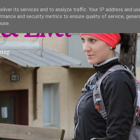
liver its services and to analyze traffic. Your IP address and us
rmance and security metrics to ensure quality of service, gene
& Livet
buse.
ning