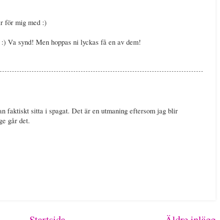
ar för mig med :)
! :) Va synd! Men hoppas ni lyckas få en av dem!
an faktiskt sitta i spagat. Det är en utmaning eftersom jag blir
ge går det.
Startsida
Äldre inlägg