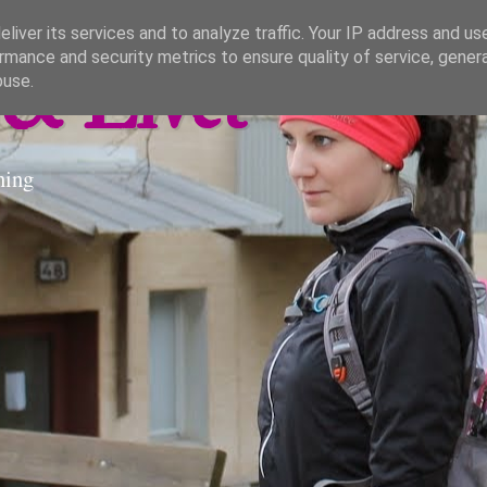
liver its services and to analyze traffic. Your IP address and us
rmance and security metrics to ensure quality of service, gene
& Livet
buse.
ning