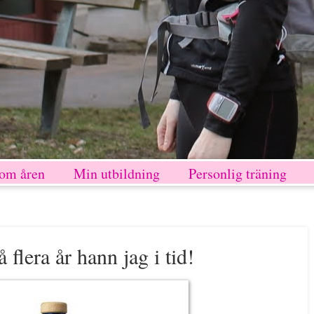
nom åren
Min utbildning
Personlig träning
 flera år hann jag i tid!