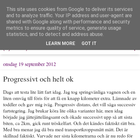
This site uses cookies from Google to deliver its services
Löpning & Livet
and to analyze traffic. Your IP address and user-agent are
shared with Google along with performance and security
metrics to ensure quality of service, generate usage
Mitt liv, mina tankar & min träning
statistics, and to detect and address abuse.
LEARN MORE
GOT IT
▼
onsdag 19 september 2012
Progressivt och helt ok
Dags att testa lite lätt fart idag. Jag tog springvänliga vagnen och en
liten omväg till föris för att få en knapp kilometer extra. Lämnade av
toddler och gav mig iväg. Progressiv distans, det vill säga successiv
fartstegring. Jag brukar köra lite olika varianter här, men idag
började jag jättejättelångsamt och ökade successivt upp så att sista
biten, ca 2km, gick runt tröskelfart. Och det kändes faktiskt rätt bra.
Med bra menar jag då bra med transportkroppsmått mätt. Det är
skillnad faktiskt. Varvade ner sista kilometrarna och är nu redo för