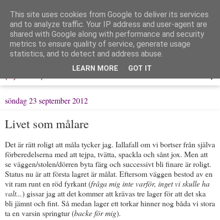
This site uses cookies from Google to deliver its services
Löpning & Livet
and to analyze traffic. Your IP address and user-agent are
shared with Google along with performance and security
metrics to ensure quality of service, generate usage
Mitt liv, mina tankar & min träning
statistics, and to detect and address abuse.
LEARN MORE
GOT IT
▼
söndag 23 september 2012
Livet som målare
Det är rätt roligt att måla tycker jag. Iallafall om vi bortser från själva
förberedelserna med att tejpa, tvätta, spackla och sånt jox. Men att
se väggen/stolen/dörren byta färg och successivt bli finare är roligt.
Status nu är att första lagret är målat. Eftersom väggen bestod av en
vit ram runt en röd fyrkant (
fråga mig inte varför, inget vi skulle ha
valt...
) gissar jag att det kommer att krävas tre lager för att det ska
bli jämnt och fint. Så medan lager ett torkar hinner nog båda vi stora
ta en varsin springtur (
backe för mig
).