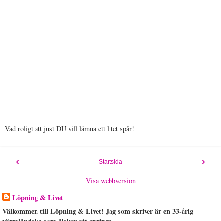
Vad roligt att just DU vill lämna ett litet spår!
‹
›
Startsida
Visa webbversion
Löpning & Livet
Välkommen till Löpning & Livet! Jag som skriver är en 33-årig
värmländska som älskar att springa.