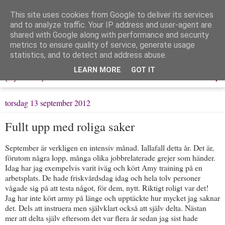
This site uses cookies from Google to deliver its services
Löpning & Livet
and to analyze traffic. Your IP address and user-agent are
shared with Google along with performance and security
metrics to ensure quality of service, generate usage
Mitt liv, mina tankar & min träning
statistics, and to detect and address abuse.
LEARN MORE
GOT IT
▼
torsdag 13 september 2012
Fullt upp med roliga saker
September är verkligen en intensiv månad. Iallafall detta år. Det är,
förutom några lopp, många olika jobbrelaterade grejer som händer.
Idag har jag exempelvis varit iväg och kört Amy training på en
arbetsplats. De hade friskvårdsdag idag och hela tolv personer
vågade sig på att testa något, för dem, nytt. Riktigt roligt var det!
Jag har inte kört army på länge och upptäckte hur mycket jag saknar
det. Dels att instruera men självklart också att själv delta. Nästan
mer att delta själv eftersom det var flera år sedan jag sist hade