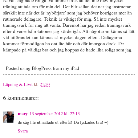
Nåväl. Jag hade roliga två timmar trots att det inte blev mycket
träning att tala om för min del. Det blir sällan det när jag instruerar,
särskilt inte när det är 'nybörjare' som jag behöver korrigera mer än
rutinerade deltagare. Teknik är viktigt för mig. Så inte mycket
träningsvärk för mig att vänta. Däremot har jag redan träningsvärk
efter diverse bålrotationer jag körde igår. Att något som känns så lätt
vid utförandet kan kännas så mycket dagen efter... Deltagarna
kommer förmodligen ha ont lite här och där imorgon dock. De
kämpade på väldigt bra och jag hoppas de hade lika roligt som jag.
- Posted using BlogPress from my iPad
Löpning & Livet
kl.
21:50
6 kommentarer:
mary
13 september 2012 kl. 22:13
de såg lite utmattade ut efteråt! Du lyckades bra! =)
Svara