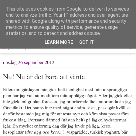
This site uses cookies from Google to deliver its services
Löpning & Livet
and to analyze traffic. Your IP address and user-agent are
shared with Google along with performance and security
metrics to ensure quality of service, generate usage
Mitt liv, mina tankar & min träning
statistics, and to detect and address abuse.
LEARN MORE
GOT IT
▼
onsdag 26 september 2012
Nu! Nu är det bara att vänta.
Eftersom gårdagen inte gick helt i enlighet med min ursprungliga
plan har jag valt att modifiera mitt upplägg något. Eller ja, gick eller
inte gick enligt plan föresten, jag prioriterade lite annorlunda än jag
först tänkt. Det hanns inte med något andra, sista, pass igår kväll så
därför bestämde jag mig för att testa nytt och köra sista passet före
frukost idag. Fortsatte därmed (nästan helt) på lågkolhydrattemat
igår. En mycket enformig dag där jag levde på ägg, keso,
kesoplättar (
dvs ägg och keso...
), vispgrädde, turkisk yoghurt, bär