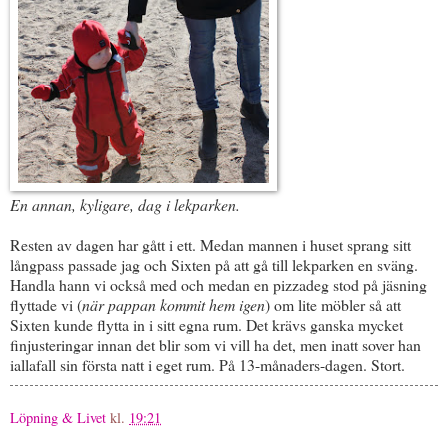
En annan, kyligare, dag i lekparken.
Resten av dagen har gått i ett. Medan mannen i huset sprang sitt
långpass passade jag och Sixten på att gå till lekparken en sväng.
Handla hann vi också med och medan en pizzadeg stod på jäsning
flyttade vi (
när pappan kommit hem igen
) om lite möbler så att
Sixten kunde flytta in i sitt egna rum. Det krävs ganska mycket
finjusteringar innan det blir som vi vill ha det, men inatt sover han
iallafall sin första natt i eget rum. På 13-månaders-dagen. Stort.
Löpning & Livet
kl.
19:21