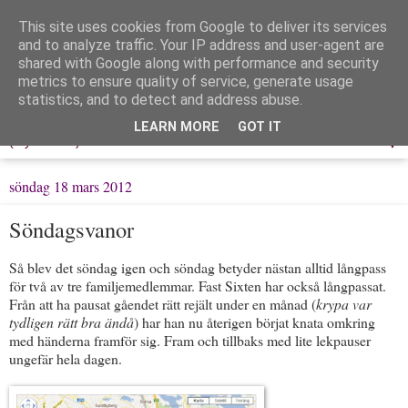
This site uses cookies from Google to deliver its services
Löpning & Livet
and to analyze traffic. Your IP address and user-agent are
shared with Google along with performance and security
metrics to ensure quality of service, generate usage
Mitt liv, mina tankar & min träning
statistics, and to detect and address abuse.
LEARN MORE
GOT IT
▼
söndag 18 mars 2012
Söndagsvanor
Så blev det söndag igen och söndag betyder nästan alltid långpass
för två av tre familjemedlemmar. Fast Sixten har också långpassat.
Från att ha pausat gåendet rätt rejält under en månad (
krypa var
tydligen rätt bra ändå
) har han nu återigen börjat knata omkring
med händerna framför sig. Fram och tillbaks med lite lekpauser
ungefär hela dagen.