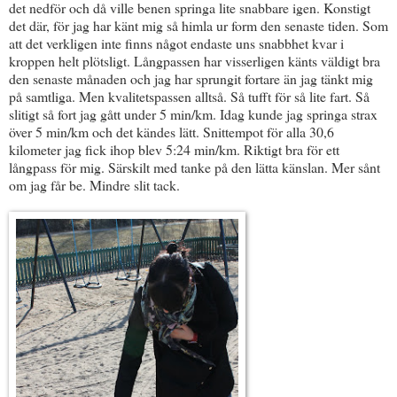
det nedför och då ville benen springa lite snabbare igen. Konstigt
det där, för jag har känt mig så himla ur form den senaste tiden. Som
att det verkligen inte finns något endaste uns snabbhet kvar i
kroppen helt plötsligt. Långpassen har visserligen känts väldigt bra
den senaste månaden och jag har sprungit fortare än jag tänkt mig
på samtliga. Men kvalitetspassen alltså. Så tufft för så lite fart. Så
slitigt så fort jag gått under 5 min/km. Idag kunde jag springa strax
över 5 min/km och det kändes lätt. Snittempot för alla 30,6
kilometer jag fick ihop blev 5:24 min/km. Riktigt bra för ett
långpass för mig. Särskilt med tanke på den lätta känslan. Mer sånt
om jag får be. Mindre slit tack.