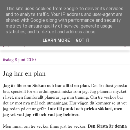
This site uses cookies from Google to deliver its services
Löpning & Livet
and to analyze traffic. Your IP address and user-agent are
shared with Google along with performance and security
metrics to ensure quality of service, generate usage
Mitt liv, mina tankar & min träning
statistics, and to detect and address abuse.
LEARN MORE
GOT IT
▼
tisdag 8 juni 2010
Jag har en plan
Jag är lite som Sickan och har alltid en plan.
Det är oftast ganska
bra, speciellt för en ordningsmänniska som jag. Jag planerar mycket
i livet, men framförallt planerar jag min träning. Om tre veckor bär
det av mot nya mål och utmaningar. Hur vägen dit kommer se ut vet
Inte till punkt och pricka såklart, men
jag redan på ett ungefär.
jag vet vad jag vill och vad jag behöver.
Den första är denna
Men innan om tre veckor finns just tre veckor.