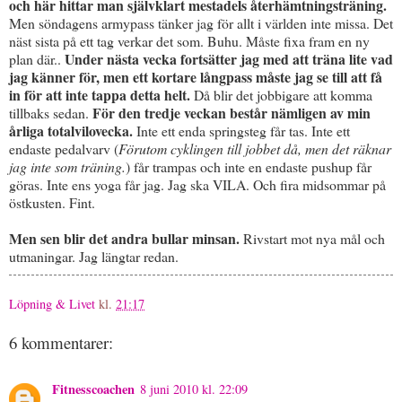
och här hittar man självklart mestadels återhämtningsträning.
Men söndagens armypass tänker jag för allt i världen inte missa. Det
näst sista på ett tag verkar det som. Buhu. Måste fixa fram en ny
Under nästa vecka fortsätter jag med att träna lite vad
plan där..
jag känner för, men ett kortare långpass måste jag se till att få
in för att inte tappa detta helt.
Då blir det jobbigare att komma
För den tredje veckan består nämligen av min
tillbaks sedan.
årliga totalvilovecka.
Inte ett enda springsteg får tas. Inte ett
endaste pedalvarv (
Förutom cyklingen till jobbet då, men det räknar
jag inte som träning.
) får trampas och inte en endaste pushup får
göras. Inte ens yoga får jag. Jag ska VILA. Och fira midsommar på
östkusten. Fint.
Men sen blir det andra bullar minsan.
Rivstart mot nya mål och
utmaningar. Jag längtar redan.
Löpning & Livet
kl.
21:17
6 kommentarer:
Fitnesscoachen
8 juni 2010 kl. 22:09