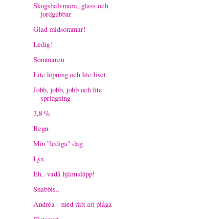
Skogshalvmara, glass och
jordgubbar
Glad midsommar!
Ledig!
Sommaren
Lite löpning och lite livet
Jobb, jobb, jobb och lite
springning
3,8 %
Regn
Min "lediga" dag
Lyx
Eh.. vadå hjärnsläpp!
Snabbis..
Andréa - med rätt att plåga
Slutspurt