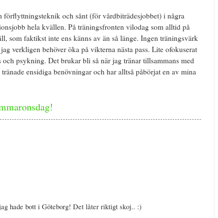
förflyttningsteknik och sånt (för vårdbiträdesjobbet) i några
onsjobb hela kvällen. På träningsfronten vilodag som alltid på
ll, som faktikst inte ens känns av än så länge. Ingen träningsvärk
t jag verkligen behöver öka på vikterna nästa pass. Lite ofokuserat
s och psykning. Det brukar bli så när jag tränar tillsammans med
tränade ensidiga benövningar och har alltså påbörjat en av mina
sommaronsdag!
g hade bott i Göteborg! Det låter riktigt skoj.. :)