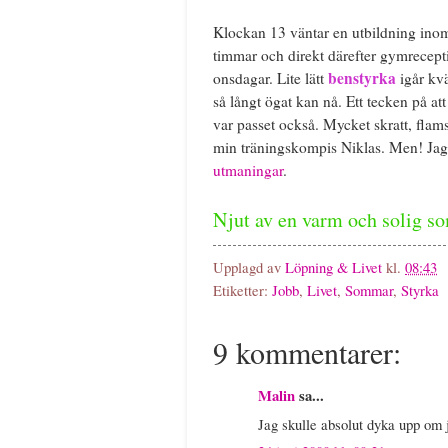
Klockan 13 väntar en utbildning inom 
timmar och direkt därefter gymrecepti
benstyrka
onsdagar. Lite lätt
igår kvä
så långt ögat kan nå. Ett tecken på at
var passet också. Mycket skratt, flam
min träningskompis Niklas. Men! Jag 
utmaningar
.
Njut av en varm och solig 
Upplagd av
Löpning & Livet
kl.
08:43
Etiketter:
Jobb
,
Livet
,
Sommar
,
Styrka
9 kommentarer:
Malin
sa...
Jag skulle absolut dyka upp om ja