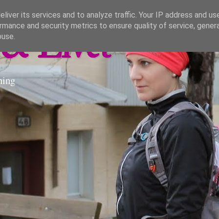
liver its services and to analyze traffic. Your IP address and us
rmance and security metrics to ensure quality of service, gene
& Livet
buse.
ning