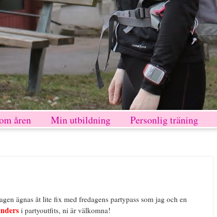
nom åren
Min utbildning
Personlig träning
agen ägnas åt lite fix med fredagens partypass som jag och en
nders
i partyoutfits, ni är välkomna!