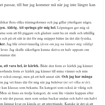
det passar, till hur jag kommer må när jag inte längre kan
lskar flera olika träningsformer och jag gillar ytterligare några.
en. Aldrig.
Att springa gör mig hel.
Löpningen ger mig så
rna som att bli piggare och gladare samt ha en stark och uthållig
 och på ett sätt är det för mig snäppet bättre än det där fysiska.
ker.
även om jag nu känner mig väldigt
Jag blir oövervinnerlig (
g lever. Jag skulle säkerligen kunna skriva en halv uppsats om
stannar där.
, att vara hel, är kärlek.
Både den form av kärlek jag känner
annorlunda form av kärlek jag känner till mina vänner och min
Och jag har många
 också energi, men på ett helt annat sätt.
ni vet vilka ni är
om jag vet finns där för mig när jag behöver (
).
e kan klassas som bekanta. En kategori som också är viktig och
 Men så finns en tredje kategori, de som lite vänder kappan efter
er när det passar, men som sedan backar undan och halvt om halvt
om lämnar kvar en känsla av att utnyttjande. Kanske är det så att