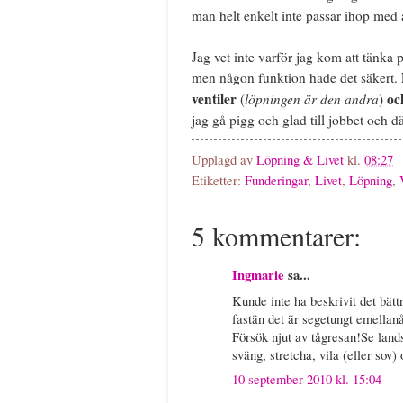
man helt enkelt inte passar ihop med a
Jag vet inte varför jag kom att tänka p
men någon funktion hade det säkert.
ventiler
löpningen är den andra
oc
(
)
jag gå pigg och glad till jobbet och 
Upplagd av
Löpning & Livet
kl.
08:27
Etiketter:
Funderingar
,
Livet
,
Löpning
,
5 kommentarer:
Ingmarie
sa...
Kunde inte ha beskrivit det bätt
fastän det är segetungt emellanå
Försök njut av tågresan!Se lands
sväng, stretcha, vila (eller so
10 september 2010 kl. 15:04