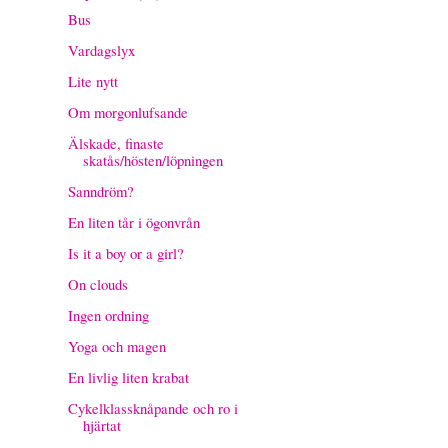
Bus
Vardagslyx
Lite nytt
Om morgonlufsande
Älskade, finaste
skatås/hösten/löpningen
Sanndröm?
En liten tår i ögonvrån
Is it a boy or a girl?
On clouds
Ingen ordning
Yoga och magen
En livlig liten krabat
Cykelklassknåpande och ro i
hjärtat