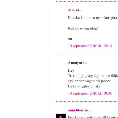
Mia
sa...
Kanske kan mina nya skor göra 
Kul att se dig idag!
/m
10 september 2010 kl. 15:16
Anonym sa...
Hej
Tror allt jag såg dig imorse ikl
cyklar den vägen till jobbet.
Häln blogglös Ulrika
10 september 2010 kl. 18:38
anneliten
sa...
Det jag kommit fram till är att