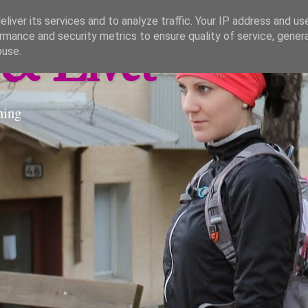
liver its services and to analyze traffic. Your IP address and us
rmance and security metrics to ensure quality of service, gene
& Livet
buse.
ning