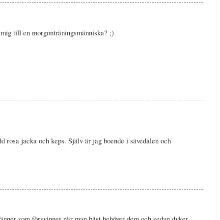
mig till en morgonträningsmänniska? ;)
ädd rosa jacka och keps. Själv är jag boende i sävedalen och
 vänner som försvinner när man bäst behöver dem och sedan dyker