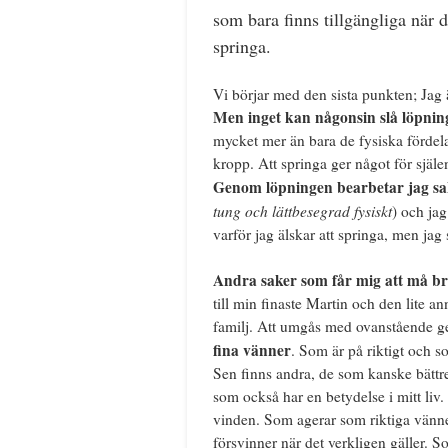
som bara finns tillgängliga när 
springa.
Vi börjar med den sista punkten; Jag ä
Men inget kan någonsin slå löpning
mycket mer än bara de fysiska fördela
kropp. Att springa ger något för själen
Genom löpningen bearbetar jag sa
tung och lättbesegrad fysiskt
) och ja
varför jag älskar att springa, men jag 
Andra saker som får mig att må bra
till min finaste Martin och den lite 
familj. Att umgås med ovanstående ger
fina vänner
. Som är på riktigt och s
Sen finns andra, de som kanske bättr
som också har en betydelse i mitt liv.
vinden. Som agerar som riktiga vänn
försvinner när det verkligen gäller. S