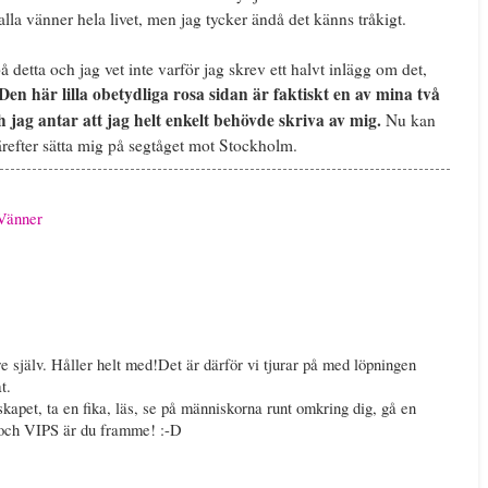
lla vänner hela livet, men jag tycker ändå det känns tråkigt.
å detta och jag vet inte varför jag skrev ett halvt inlägg om det,
Den här lilla obetydliga rosa sidan är faktiskt en av mina två
h jag antar att jag helt enkelt behövde skriva av mig.
Nu kan
därefter sätta mig på segtåget mot Stockholm.
Vänner
re själv. Håller helt med!Det är därför vi tjurar på med löpningen
t.
kapet, ta en fika, läs, se på människorna runt omkring dig, gå en
v) och VIPS är du framme! :-D