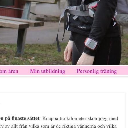
nom åren
Min utbildning
Personlig träning
r
 på finaste sättet
. Knappa tio kilometer skön jogg med
arv av allt från vilka som är de riktiga vännerna och vilka