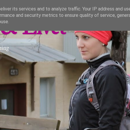
liver its services and to analyze traffic. Your IP address and us
rmance and security metrics to ensure quality of service, gene
& Livet
buse.
ning