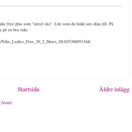
nike free plus som "street sko". Lite som du tänkt anv dina till. På
ta på en bra sida:
/8/Nike_Ladies_Free_30_2_Shoes_SS10/5360051344/
Startsida
Äldre inlägg
 (Atom)