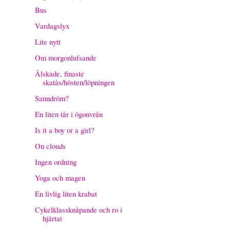
Bus
Vardagslyx
Lite nytt
Om morgonlufsande
Älskade, finaste
skatås/hösten/löpningen
Sanndröm?
En liten tår i ögonvrån
Is it a boy or a girl?
On clouds
Ingen ordning
Yoga och magen
En livlig liten krabat
Cykelklassknåpande och ro i
hjärtat