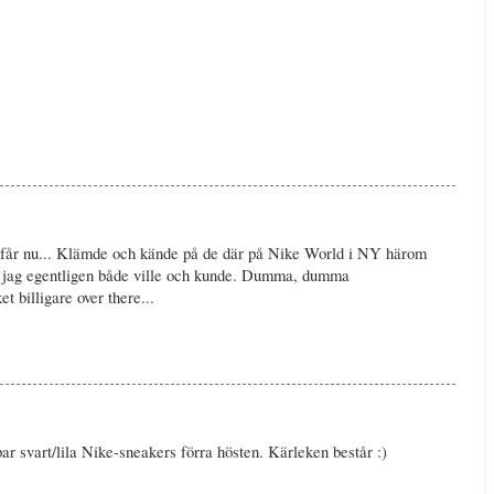
ag får nu... Klämde och kände på de där på Nike World i NY härom
ast jag egentligen både ville och kunde. Dumma, dumma
 billigare over there...
par svart/lila Nike-sneakers förra hösten. Kärleken består :)