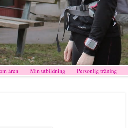
nom åren
Min utbildning
Personlig träning