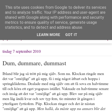
This site uses cookies from Google to deliver its services
Löpning & Livet
and to analyze traffic. Your IP address and user-agent are
shared with Google along with performance and security
metrics to ensure quality of service, generate usage
Mitt liv, mina tankar & min träning
statistics, and to detect and address abuse.
LEARN MORE
GOT IT
▼
tisdag 7 september 2010
Dum, dummare, dummast
Ibland blir jag så trött på mig själv. Som nu. Klockan ringde men
det var "omöjligt" att gå upp, få i mig något ätbart och hoppa i
springkläderna. Dealade med mig själv om att få sova en halvtimme
till och köra ett eget yogapass istället. Vaknade en halvtimme senare
och insåg att det var "omöjligt" att gå upp. Blev sur på mig själv
men låg ändå kvar och sov typ fem, tio minuter åt gången i
ytterligare fyrtiofem. Piip. Klockan ringer och det är nästan
"omöjligt" att gå upp.
Men hallå, du måste upp nu annars blir det