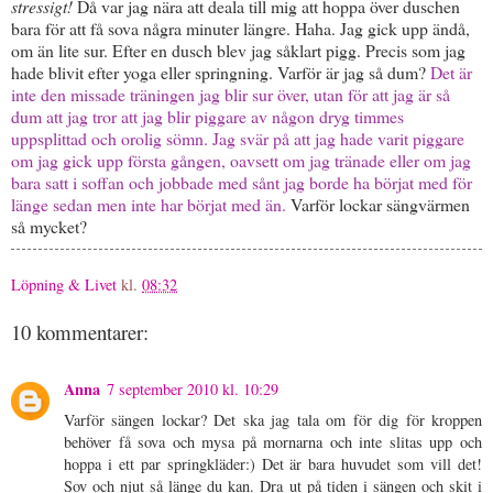
stressigt!
Då var jag nära att deala till mig att hoppa över duschen
bara för att få sova några minuter längre. Haha. Jag gick upp ändå,
om än lite sur. Efter en dusch blev jag såklart pigg. Precis som jag
hade blivit efter yoga eller springning. Varför är jag så dum?
Det är
inte den missade träningen jag blir sur över, utan för att jag är så
dum att jag tror att jag blir piggare av någon dryg timmes
uppsplittad och orolig sömn. Jag svär på att jag hade varit piggare
om jag gick upp första gången, oavsett om jag tränade eller om jag
bara satt i soffan och jobbade med sånt jag borde ha börjat med för
länge sedan men inte har börjat med än.
Varför lockar sängvärmen
så mycket?
Löpning & Livet
kl.
08:32
10 kommentarer:
Anna
7 september 2010 kl. 10:29
Varför sängen lockar? Det ska jag tala om för dig för kroppen
behöver få sova och mysa på mornarna och inte slitas upp och
hoppa i ett par springkläder:) Det är bara huvudet som vill det!
Sov och njut så länge du kan. Dra ut på tiden i sängen och skit i