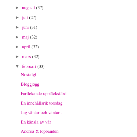
augusti
(37)
►
juli
(27)
►
juni
(31)
►
maj
(32)
►
april
(32)
►
mars
(32)
►
februari
(33)
▼
Nostalgi
Bloggjogg
Fartlekande upptäcksfärd
En innehållsrik torsdag
Jag väntar och väntar..
En känsla av vår
Andréa & löpbanden