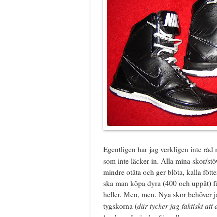
Egentligen har jag verkligen inte råd
som inte läcker in. Alla mina skor/stöv
mindre otäta och ger blöta, kalla fött
ska man köpa dyra (400 och uppåt) får 
heller. Men, men. Nya skor behöver jag 
där tycker jag faktiskt att
tygskorna (