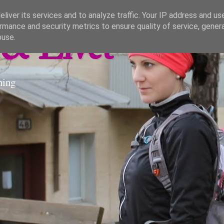
liver its services and to analyze traffic. Your IP address and us
rmance and security metrics to ensure quality of service, gene
& Livet
buse.
ning