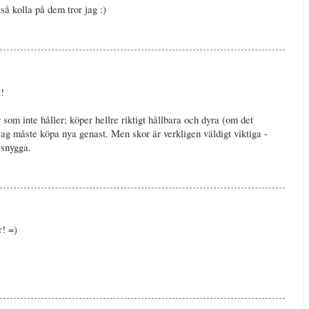
å kolla på dem tror jag :)
!
 som inte håller; köper hellre riktigt hållbara och dyra (om det
jag måste köpa nya genast. Men skor är verkligen väldigt viktiga -
 snygga.
r! =)