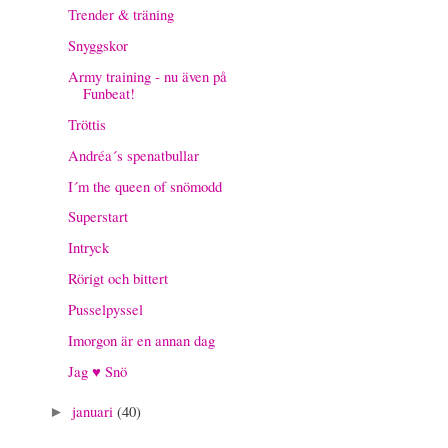
Trender & träning
Snyggskor
Army training - nu även på
Funbeat!
Tröttis
Andréa´s spenatbullar
I´m the queen of snömodd
Superstart
Intryck
Rörigt och bittert
Pusselpyssel
Imorgon är en annan dag
Jag ♥ Snö
januari
(40)
►