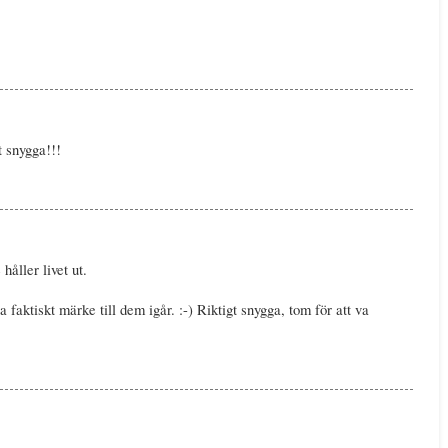
t snygga!!!
åller livet ut.
 faktiskt märke till dem igår. :-) Riktigt snygga, tom för att va