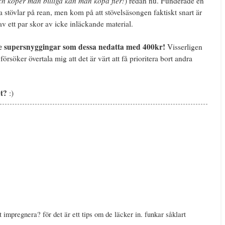
och köper man billiga kan man köpa fler!
) redan nu. Funderade en
iga stövlar på rean, men kom på att stövelsäsongen faktiskt snart är
v ett par skor av icke inläckande material.
ade supersnyggingar som dessa nedatta med 400kr!
Visserligen
försöker övertala mig att det är värt att få prioritera bort andra
et?
:)
t impregnera? för det är ett tips om de läcker in. funkar såklart