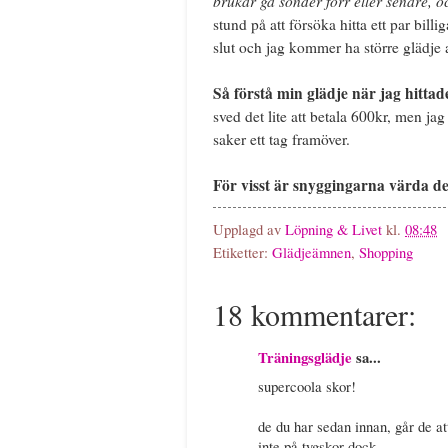
brukar gå sönder förr eller senare, 
stund på att försöka hitta ett par bill
slut och jag kommer ha större glädje a
Så förstå min glädje när jag hitt
sved det lite att betala 600kr, men jag 
saker ett tag framöver.
För visst är snyggingarna värda d
Upplagd av
Löpning & Livet
kl.
08:48
Etiketter:
Glädjeämnen
,
Shopping
18 kommentarer:
Träningsglädje
sa...
supercoola skor!
de du har sedan innan, går de at
inte på tygskor dock...