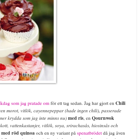
Chili
akdag som jag pratade om
för ett tag sedan. Jag har gjort en
iven morot, vitlök, cayennepeppar (hade ingen chili), passerade
 mer krydda som jag inte minns nu)
med ris
Qournwok
, en
tt, vattenkastanjer, vitlök, soya, srirachasås, hiosinsås och
med röd quinoa
)
och en ny variant på
spenatbrödet
då jag även