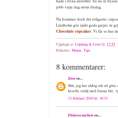
hade i rivna morötter. Så nu är fry
jobb varje dag utom fredag.
Nu kommer dock det roligaste; cupcak
Lindholm gör sjukt goda grejer, är g
Chocolate cupcakes
. Vi får se hur d
Upplagd av
Löpning & Livet
kl.
17:53
Etiketter:
Mums
,
Tips
8 kommentarer:
Josa
sa...
Shit, jag har aldrig ork att göra
kesella vanlij med frusna bär.. 
13 februari 2010 kl. 18:33
Fitnesscoachen
sa...