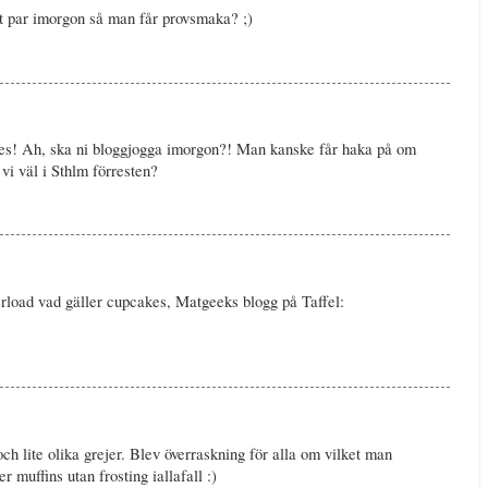
t par imorgon så man får provsmaka? ;)
es! Ah, ska ni bloggjogga imorgon?! Man kanske får haka på om
 vi väl i Sthlm förresten?
rload vad gäller cupcakes, Matgeeks blogg på Taffel:
och lite olika grejer. Blev överraskning för alla om vilket man
r muffins utan frosting iallafall :)