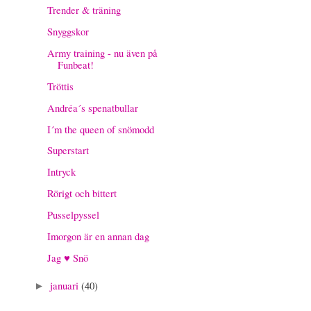
Trender & träning
Snyggskor
Army training - nu även på
Funbeat!
Tröttis
Andréa´s spenatbullar
I´m the queen of snömodd
Superstart
Intryck
Rörigt och bittert
Pusselpyssel
Imorgon är en annan dag
Jag ♥ Snö
januari
(40)
►