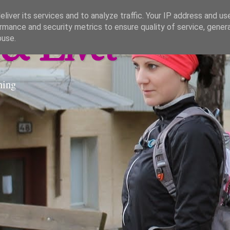
liver its services and to analyze traffic. Your IP address and us
rmance and security metrics to ensure quality of service, gene
& Livet
buse.
ning