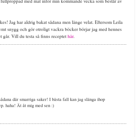
sen fullproppad med mat inför min kommande vecka som består av
es! Jag har aldrig bakat sådana men länge velat. Eftersom Leila
rymt snygg och gör otroligt vackra böcker börjar jag med hennes
et går. Vill du testa så finns receptet
här
.
 sådana där smarriga saker! I bästa fall kan jag slänga ihop
typ. haha! Ät åt mig med sen :)