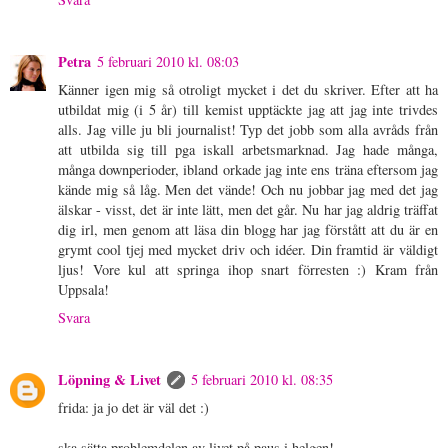
Petra
5 februari 2010 kl. 08:03
Känner igen mig så otroligt mycket i det du skriver. Efter att ha
utbildat mig (i 5 år) till kemist upptäckte jag att jag inte trivdes
alls. Jag ville ju bli journalist! Typ det jobb som alla avråds från
att utbilda sig till pga iskall arbetsmarknad. Jag hade många,
många downperioder, ibland orkade jag inte ens träna eftersom jag
kände mig så låg. Men det vände! Och nu jobbar jag med det jag
älskar - visst, det är inte lätt, men det går. Nu har jag aldrig träffat
dig irl, men genom att läsa din blogg har jag förstått att du är en
grymt cool tjej med mycket driv och idéer. Din framtid är väldigt
ljus! Vore kul att springa ihop snart förresten :) Kram från
Uppsala!
Svara
Löpning & Livet
5 februari 2010 kl. 08:35
frida: ja jo det är väl det :)
ska sätta problemdelen av livet på paus i helgen!