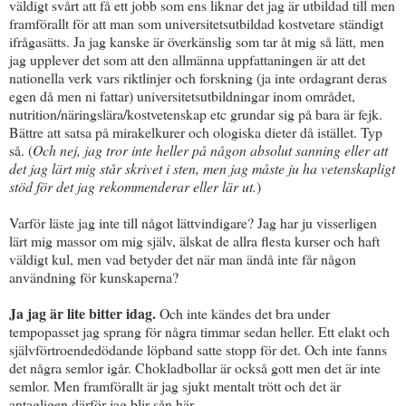
väldigt svårt att få ett jobb som ens liknar det jag är utbildad till men
framförallt för att man som universitetsutbildad kostvetare ständigt
ifrågasätts. Ja jag kanske är överkänslig som tar åt mig så lätt, men
jag upplever det som att den allmänna uppfattaningen är att det
nationella verk vars riktlinjer och forskning (ja inte ordagrant deras
egen då men ni fattar) universitetsutbildningar inom området,
nutrition/näringslära/kostvetenskap etc grundar sig på bara är fejk.
Bättre att satsa på mirakelkurer och ologiska dieter då istället. Typ
så. (
Och nej, jag tror inte heller på någon absolut sanning eller att
det jag lärt mig står skrivet i sten, men jag måste ju ha vetenskapligt
stöd för det jag rekommenderar eller lär ut.
)
Varför läste jag inte till något lättvindigare? Jag har ju visserligen
lärt mig massor om mig själv, älskat de allra flesta kurser och haft
väldigt kul, men vad betyder det när man ändå inte får någon
användning för kunskaperna?
Ja jag är lite bitter idag.
Och inte kändes det bra under
tempopasset jag sprang för några timmar sedan heller. Ett elakt och
självförtroendedödande löpband satte stopp för det. Och inte fanns
det några semlor igår. Chokladbollar är också gott men det är inte
semlor. Men framförallt är jag sjukt mentalt trött och det är
antagligen därför jag blir sån här.