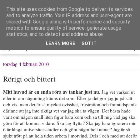
This site uses cookies from Google to deliver its services
Löpning & Livet
and to analyze traffic. Your IP address and user-agent are
shared with Google along with performance and security
metrics to ensure quality of service, generate usage
Mitt liv, mina tankar & min träning
statistics, and to detect and address abuse.
LEARN MORE
GOT IT
▼
torsdag 4 februari 2010
Rörigt och bittert
Mitt huvud är en enda röra av tankar just nu.
Jag vet varken ut
eller in om någonting känns det som. Eller jo det gör jag ju på sätt
och vis, men det är så mycket ovisshet, frustration och framtidspanik
därinne att jag inte riktigt vet var jag ska ta vägen. Det bästa hade
varit om någon snäll liten figur bara kom och sa till mig vad jag ska
göra för att komma vidare. Ska jag flytta? Ska jag bara ignorera min
6 år långa universitetsstudier och göra något helt annat? Jag är så
sjukt trött på att hela tiden arbeta i motvind. Dels i och med att det är