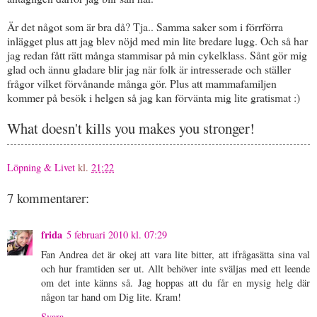
Är det något som är bra då? Tja.. Samma saker som i förrförra
inlägget plus att jag blev nöjd med min lite bredare lugg. Och så har
jag redan fått rätt många stammisar på min cykelklass. Sånt gör mig
glad och ännu gladare blir jag när folk är intresserade och ställer
frågor vilket förvånande många gör. Plus att mammafamiljen
kommer på besök i helgen så jag kan förvänta mig lite gratismat :)
What doesn't kills you makes you stronger!
Löpning & Livet
kl.
21:22
7 kommentarer:
frida
5 februari 2010 kl. 07:29
Fan Andrea det är okej att vara lite bitter, att ifrågasätta sina val
och hur framtiden ser ut. Allt behöver inte sväljas med ett leende
om det inte känns så. Jag hoppas att du får en mysig helg där
någon tar hand om Dig lite. Kram!
Svara