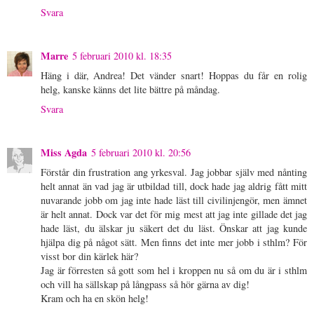
Svara
Marre
5 februari 2010 kl. 18:35
Häng i där, Andrea! Det vänder snart! Hoppas du får en rolig
helg, kanske känns det lite bättre på måndag.
Svara
Miss Agda
5 februari 2010 kl. 20:56
Förstår din frustration ang yrkesval. Jag jobbar själv med nånting
helt annat än vad jag är utbildad till, dock hade jag aldrig fått mitt
nuvarande jobb om jag inte hade läst till civilinjengör, men ämnet
är helt annat. Dock var det för mig mest att jag inte gillade det jag
hade läst, du älskar ju säkert det du läst. Önskar att jag kunde
hjälpa dig på något sätt. Men finns det inte mer jobb i sthlm? För
visst bor din kärlek här?
Jag är förresten så gott som hel i kroppen nu så om du är i sthlm
och vill ha sällskap på långpass så hör gärna av dig!
Kram och ha en skön helg!