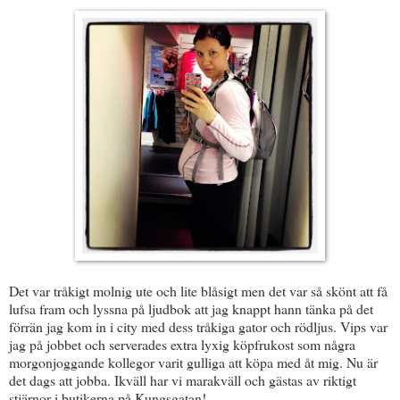
Det var tråkigt molnig ute och lite blåsigt men det var så skönt att få
lufsa fram och lyssna på ljudbok att jag knappt hann tänka på det
förrän jag kom in i city med dess tråkiga gator och rödljus. Vips var
jag på jobbet och serverades extra lyxig köpfrukost som några
morgonjoggande kollegor varit gulliga att köpa med åt mig. Nu är
det dags att jobba. Ikväll har vi marakväll och gästas av riktigt
stjärnor i butikerna på Kungsgatan!