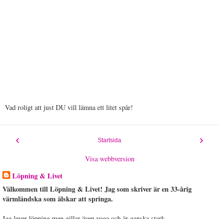
Vad roligt att just DU vill lämna ett litet spår!
‹
›
Startsida
Visa webbversion
Löpning & Livet
Välkommen till Löpning & Livet! Jag som skriver är en 33-årig
värmländska som älskar att springa.
Jag lever löpning men gillar även yoga och är ganska stark.