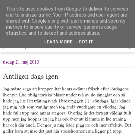
This site uses cookies from Google to deliver its services
Löpning & Livet
and to analyze traffic. Your IP address and user-agent are
shared with Google along with performance and security
metrics to ensure quality of service, generate usage
Mitt liv, mina tankar & min träning
statistics, and to detect and address abuse.
LEARN MORE
GOT IT
▼
tisdag 21 maj 2013
Äntligen dags igen
Jag måste säga att kroppen har känts oväntat fräsch efter lördagens
äventyr. Lite obligatoriska blåsor under två av tio tånaglar och så
hade jag lite lätt träningsvärk i bröstryggen (!) i söndags. Igår kände
jag mig helt som vanligt men tog ändå ytterligare en vilodag. Jag
hade fullt upp med annat att göra. Överlag är det fortsatt väldigt fullt
upp men jag hoppas att jag har ork över att klämma in lite träning
här och där ändå. Det gör ju mig både piggare och mer effektiv. Det
gäller bara att inse det just när stresshormonerna ligger på topp.