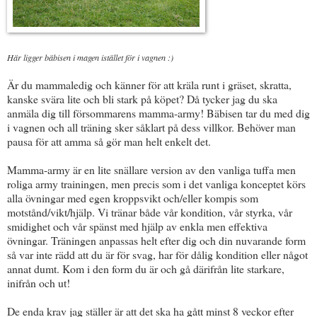
Här ligger bäbisen i magen istället för i vagnen :)
Är du mammaledig och känner för att kräla runt i gräset, skratta,
kanske svära lite och bli stark på köpet? Då tycker jag du ska
anmäla dig till försommarens mamma-army! Bäbisen tar du med dig
i vagnen och all träning sker såklart på dess villkor. Behöver man
pausa för att amma så gör man helt enkelt det.
Mamma-army är en lite snällare version av den vanliga tuffa men
roliga army trainingen, men precis som i det vanliga konceptet körs
alla övningar med egen kroppsvikt och/eller kompis som
motstånd/vikt/hjälp. Vi tränar både vår kondition, vår styrka, vår
smidighet och vår spänst med hjälp av enkla men effektiva
övningar. Träningen anpassas helt efter dig och din nuvarande form
så var inte rädd att du är för svag, har för dålig kondition eller något
annat dumt. Kom i den form du är och gå därifrån lite starkare,
inifrån och ut!
De enda krav jag ställer är att det ska ha gått minst 8 veckor efter