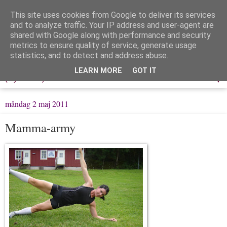
This site uses cookies from Google to deliver its services
Löpning & Livet
and to analyze traffic. Your IP address and user-agent are
shared with Google along with performance and security
metrics to ensure quality of service, generate usage
Mitt liv, mina tankar & min träning
statistics, and to detect and address abuse.
LEARN MORE
GOT IT
▼
måndag 2 maj 2011
Mamma-army