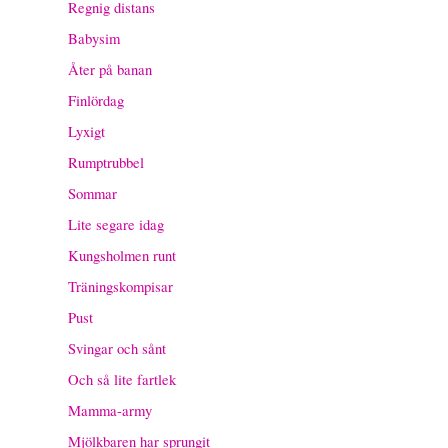
Regnig distans
Babysim
Åter på banan
Finlördag
Lyxigt
Rumptrubbel
Sommar
Lite segare idag
Kungsholmen runt
Träningskompisar
Pust
Svingar och sånt
Och så lite fartlek
Mamma-army
Mjölkbaren har sprungit