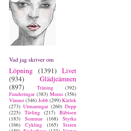
Vad jag skriver om
Löpning
(1391)
Livet
(934)
Glädjeämnen
(897)
Träning
(392)
Funderingar
(383)
Mums
(356)
Vänner
(346)
Jobb
(299)
Kärlek
(273)
Utmaningar
(260)
Depp
(225)
Tävling
(217)
Bäbisen
(183)
Sommar
(168)
Styrka
(166)
Cykling
(165)
Sixten
(150)
Endorfiner
(123)
Vinter