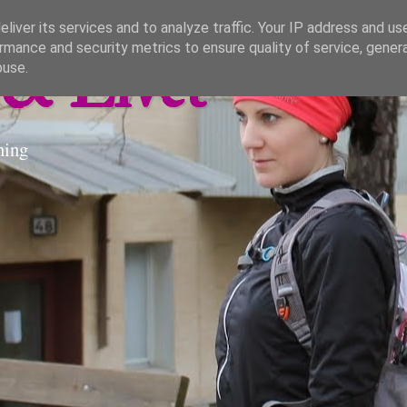
liver its services and to analyze traffic. Your IP address and us
rmance and security metrics to ensure quality of service, gene
& Livet
buse.
ning