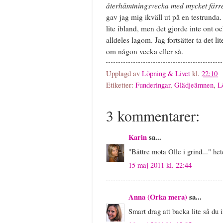
återhämtningsvecka med mycket färre k
gav jag mig ikväll ut på en testrunda. 
lite ibland, men det gjorde inte ont 
alldeles lagom. Jag fortsätter ta det l
om någon vecka eller så.
Upplagd av
Löpning & Livet
kl.
22:10
Etiketter:
Funderingar
,
Glädjeämnen
,
L
3 kommentarer:
Karin
sa...
"Bättre mota Olle i grind..." het
15 maj 2011 kl. 22:44
Anna (Orka mera)
sa...
Smart drag att backa lite så du i