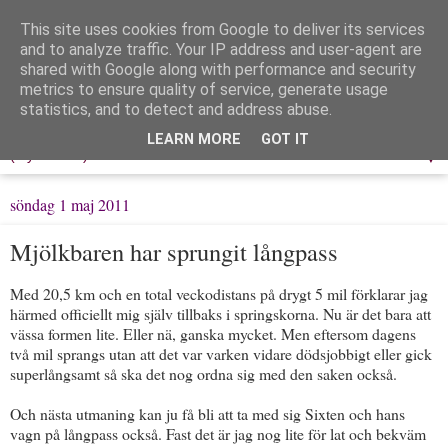
This site uses cookies from Google to deliver its services
Löpning & Livet
and to analyze traffic. Your IP address and user-agent are
shared with Google along with performance and security
metrics to ensure quality of service, generate usage
Mitt liv, mina tankar & min träning
statistics, and to detect and address abuse.
LEARN MORE
GOT IT
▼
söndag 1 maj 2011
Mjölkbaren har sprungit långpass
Med 20,5 km och en total veckodistans på drygt 5 mil förklarar jag
härmed officiellt mig själv tillbaks i springskorna. Nu är det bara att
vässa formen lite. Eller nä, ganska mycket. Men eftersom dagens
två mil sprangs utan att det var varken vidare dödsjobbigt eller gick
superlångsamt så ska det nog ordna sig med den saken också.
Och nästa utmaning kan ju få bli att ta med sig Sixten och hans
vagn på långpass också. Fast det är jag nog lite för lat och bekväm