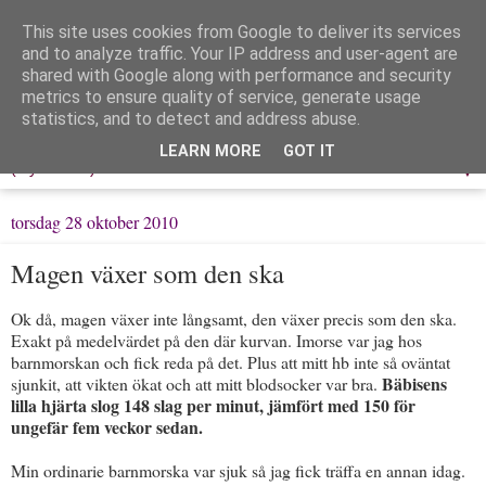
This site uses cookies from Google to deliver its services
Löpning & Livet
and to analyze traffic. Your IP address and user-agent are
shared with Google along with performance and security
metrics to ensure quality of service, generate usage
Mitt liv, mina tankar & min träning
statistics, and to detect and address abuse.
LEARN MORE
GOT IT
▼
torsdag 28 oktober 2010
Magen växer som den ska
Ok då, magen växer inte långsamt, den växer precis som den ska.
Exakt på medelvärdet på den där kurvan. Imorse var jag hos
barnmorskan och fick reda på det. Plus att mitt hb inte så oväntat
Bäbisens
sjunkit, att vikten ökat och att mitt blodsocker var bra.
lilla hjärta slog 148 slag per minut, jämfört med 150 för
ungefär fem veckor sedan.
Min ordinarie barnmorska var sjuk så jag fick träffa en annan idag.