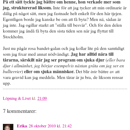
På ett sätt tyckte jag bättre om henne, hon verkade mer som
jag, strukturerad liksom.
Inte för att jag tycker att min ordinarie är
dålig på något sätt, men jag fastnade helt enkelt för den här tjejen.
Egentligen borde jag kanske be om att få byta? Men nä, sådan är
jag inte. Jag ogillar starkt att "ställa till besvär". Och för den delen
kommer jag ändå få byta den sista tiden sen när jag flyttat till
Stockholm.
Just nu pågår rosa bandet-galan och jag kollar lite på den samtidigt
Jag har alltid nära till
som jag fixar med annat nödvändigt.
tårarna, särskilt när jag ser program om sjuka djur
(
eller bara
djur i allmänhet, jag börjar exempelvis nästan gråta om jag ser en
eller om sjuka människor.
bullterrier
)
Det blir
inte
bättre av att
vara gravid kan jag meddela. Men tårar är ju bra, de liksom rensar
upp.
Löpning & Livet
kl.
21:09
7 kommentarer:
Erika
28 oktober 2010 kl. 21:42