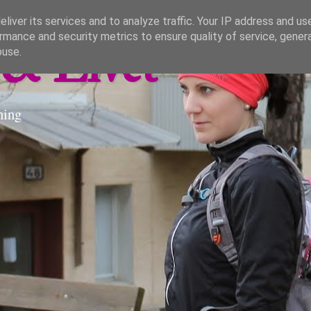
liver its services and to analyze traffic. Your IP address and us
rmance and security metrics to ensure quality of service, gene
& Livet
buse.
ning