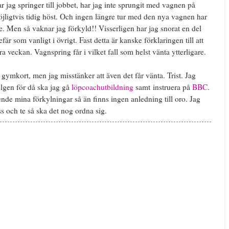
r jag springer till jobbet, har jag inte sprungit med vagnen på
möjligtvis tidig höst. Och ingen längre tur med den nya vagnen har
e. Men så vaknar jag förkyld!! Visserligen har jag snorat en del
är som vanligt i övrigt. Fast detta är kanske förklaringen till att
a veckan. Vagnspring får i vilket fall som helst vänta ytterligare.
gymkort, men jag misstänker att även det får vänta. Trist. Jag
elgen för då ska jag gå
löpcoachutbildning
samt instruera på
BBC
.
de mina förkylningar så än finns ingen anledning till oro. Jag
s och te så ska det nog ordna sig.