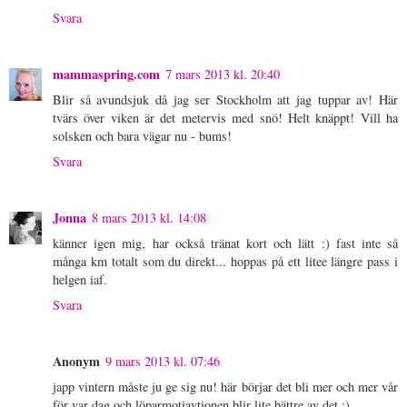
Svara
mammaspring.com
7 mars 2013 kl. 20:40
Blir så avundsjuk då jag ser Stockholm att jag tuppar av! Här
tvärs över viken är det metervis med snö! Helt knäppt! Vill ha
solsken och bara vägar nu - bums!
Svara
Jonna
8 mars 2013 kl. 14:08
känner igen mig, har också tränat kort och lätt :) fast inte så
många km totalt som du direkt... hoppas på ett litee längre pass i
helgen iaf.
Svara
Anonym
9 mars 2013 kl. 07:46
japp vintern måste ju ge sig nu! här börjar det bli mer och mer vår
för var dag och löparmotiavtionen blir lite bättre av det :)