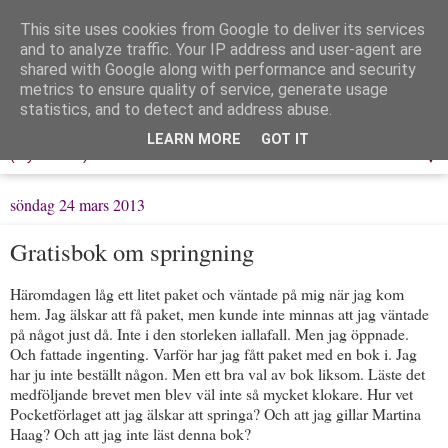
This site uses cookies from Google to deliver its services
Löpning & Livet
and to analyze traffic. Your IP address and user-agent are
shared with Google along with performance and security
metrics to ensure quality of service, generate usage
Mitt liv, mina tankar & min träning
statistics, and to detect and address abuse.
LEARN MORE
GOT IT
▼
söndag 24 mars 2013
Gratisbok om springning
Häromdagen låg ett litet paket och väntade på mig när jag kom
hem. Jag älskar att få paket, men kunde inte minnas att jag väntade
på något just då. Inte i den storleken iallafall. Men jag öppnade.
Och fattade ingenting. Varför har jag fått paket med en bok i. Jag
har ju inte beställt någon. Men ett bra val av bok liksom. Läste det
medföljande brevet men blev väl inte så mycket klokare. Hur vet
Pocketförlaget att jag älskar att springa? Och att jag gillar Martina
Haag? Och att jag inte läst denna bok?