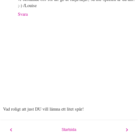
;-) /Louise
Svara
Vad roligt att just DU vill lämna ett litet spår!
‹
›
Startsida