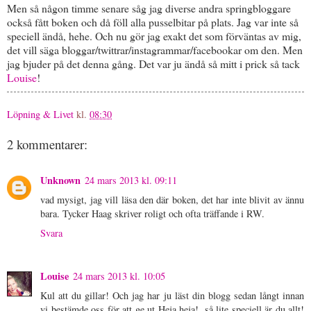
Men så någon timme senare såg jag diverse andra springbloggare
också fått boken och då föll alla pusselbitar på plats. Jag var inte så
speciell ändå, hehe. Och nu gör jag exakt det som förväntas av mig,
det vill säga bloggar/twittrar/instagrammar/facebookar om den. Men
jag bjuder på det denna gång. Det var ju ändå så mitt i prick så tack
Louise
!
Löpning & Livet
kl.
08:30
2 kommentarer:
Unknown
24 mars 2013 kl. 09:11
vad mysigt, jag vill läsa den där boken, det har inte blivit av ännu
bara. Tycker Haag skriver roligt och ofta träffande i RW.
Svara
Louise
24 mars 2013 kl. 10:05
Kul att du gillar! Och jag har ju läst din blogg sedan långt innan
vi bestämde oss för att ge ut Heja heja!, så lite speciell är du allt!