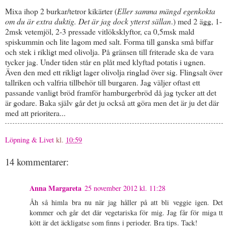
Mixa ihop 2 burkar/tetror kikärter (
Eller samma mängd egenkokta
om du är extra duktig. Det är jag dock ytterst sällan
.) med 2 ägg, 1-
2msk vetemjöl, 2-3 pressade vitlöksklyftor, ca 0,5msk mald
spiskummin och lite lagom med salt. Forma till ganska små biffar
och stek i rikligt med olivolja. På gränsen till friterade ska de vara
tycker jag. Under tiden står en plåt med klyftad potatis i ugnen.
Även den med ett rikligt lager olivolja ringlad över sig. Flingsalt över
tallriken och valfria tillbehör till burgaren. Jag väljer oftast ett
passande vanligt bröd framför hamburgerbröd då jag tycker att det
är godare. Baka själv går det ju också att göra men det är ju det där
med att prioritera...
Löpning & Livet
kl.
10:59
14 kommentarer:
Anna Margareta
25 november 2012 kl. 11:28
Åh så himla bra nu när jag håller på att bli veggie igen. Det
kommer och går det där vegetariska för mig. Jag får för miga tt
kött är det äckligatse som finns i perioder. Bra tips. Tack!