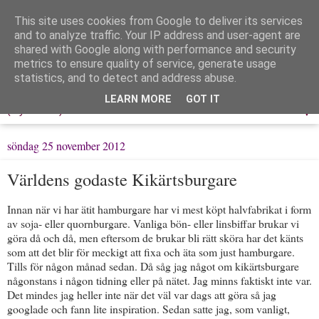
This site uses cookies from Google to deliver its services
Löpning & Livet
and to analyze traffic. Your IP address and user-agent are
shared with Google along with performance and security
metrics to ensure quality of service, generate usage
Mitt liv, mina tankar & min träning
statistics, and to detect and address abuse.
LEARN MORE
GOT IT
▼
söndag 25 november 2012
Världens godaste Kikärtsburgare
Innan när vi har ätit hamburgare har vi mest köpt halvfabrikat i form
av soja- eller quornburgare. Vanliga bön- eller linsbiffar brukar vi
göra då och då, men eftersom de brukar bli rätt sköra har det känts
som att det blir för meckigt att fixa och äta som just hamburgare.
Tills för någon månad sedan. Då såg jag något om kikärtsburgare
någonstans i någon tidning eller på nätet. Jag minns faktiskt inte var.
Det mindes jag heller inte när det väl var dags att göra så jag
googlade och fann lite inspiration. Sedan satte jag, som vanligt,