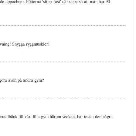
e uppochner. Fötterna 'sitter fast' där uppe så att man har 90
 övning! Snygga ryggmuskler!
 göra även på andra gym?
rutalbänk till vårt lilla gym härom veckan, har testat den några