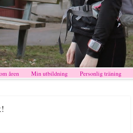
nom åren
Min utbildning
Personlig träning
k!