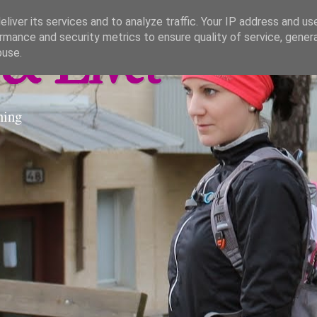
liver its services and to analyze traffic. Your IP address and us
rmance and security metrics to ensure quality of service, gene
& Livet
buse.
ning