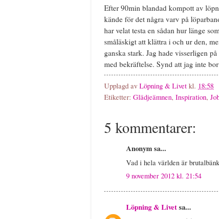
Efter 90min blandad kompott av löpni
kände för det några varv på löparbano
har velat testa en sådan hur länge som
småläskigt att klättra i och ur den, 
ganska stark. Jag hade visserligen på 
med bekräftelse. Synd att jag inte bo
Upplagd av
Löpning & Livet
kl.
18:58
Etiketter:
Glädjeämnen
,
Inspiration
,
Jo
5 kommentarer:
Anonym sa...
Vad i hela världen är brutalbä
9 november 2012 kl. 21:54
Löpning & Livet
sa...