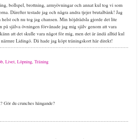
ng, bollspel, brottning, armyövningar och annat kul tog vi som
rna. Därefter testade jag och några andra tjejer brutalbänk! Jag
 helst och nu tog jag chansen. Min höjdrädsla gjorde det lite
men på själva övningen förvånade jag mig själv genom att vara
känn att det skulle vara något för mig, men det är ändå alltid kul
r närmre Lidingö. Då hade jag köpt träningskort här direkt!
bb
,
Livet
,
Löpning
,
Träning
nk? Gör du crunches hängande?