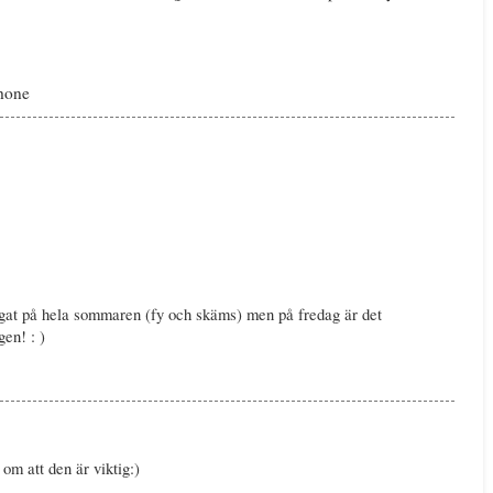
Phone
ogat på hela sommaren (fy och skäms) men på fredag är det
gen! : )
m att den är viktig:)