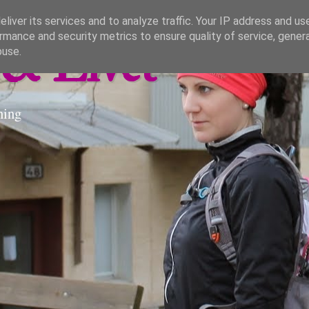
liver its services and to analyze traffic. Your IP address and us
rmance and security metrics to ensure quality of service, gene
& Livet
buse.
ning