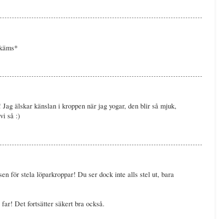
*skäms*
 Jag älskar känslan i kroppen när jag yogar, den blir så mjuk,
vi så :)
n för stela löparkroppar! Du ser dock inte alls stel ut, bara
 far! Det fortsätter säkert bra också.