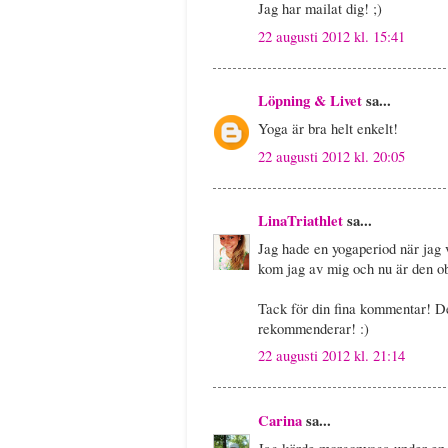
Jag har mailat dig! ;)
22 augusti 2012 kl. 15:41
Löpning & Livet
sa...
Yoga är bra helt enkelt!
22 augusti 2012 kl. 20:05
LinaTriathlet
sa...
Jag hade en yogaperiod när jag v
kom jag av mig och nu är den obe
Tack för din fina kommentar! Det
rekommenderar! :)
22 augusti 2012 kl. 21:14
Carina
sa...
Jag körde morgonyoga under en p