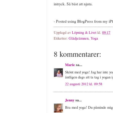
intryck. Så bäst att njuta.
- Posted using BlogPress from my i
Upplagd av
Löpning & Livet
kl.
09:17
Etiketter:
Glädjeämnen
,
Yoga
8 kommentarer:
Marie
sa...
Skönt med yoga! Jag har inte y
äntligen dags att ta tag i yogan i
22 augusti 2012 kl. 09:58
Jenny
sa...
Bra med yoga! Du påminde mig o