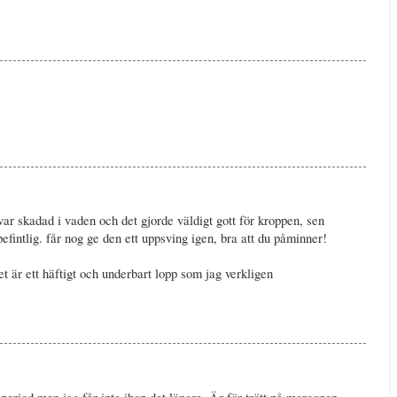
ar skadad i vaden och det gjorde väldigt gott för kroppen, sen
fintlig. får nog ge den ett uppsving igen, bra att du påminner!
 är ett häftigt och underbart lopp som jag verkligen
eriod men jag får inte ihop det längre. Är för trött på morgonen