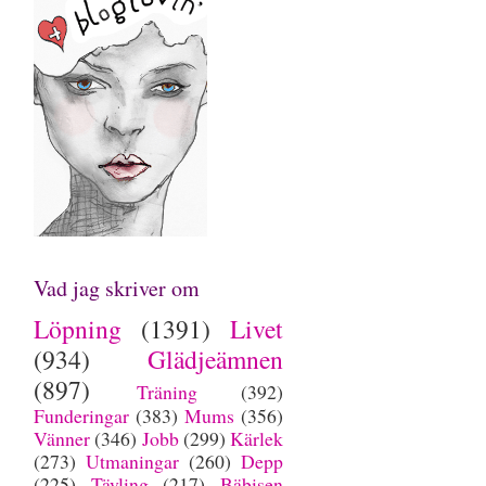
Vad jag skriver om
Löpning
(1391)
Livet
(934)
Glädjeämnen
(897)
Träning
(392)
Funderingar
(383)
Mums
(356)
Vänner
(346)
Jobb
(299)
Kärlek
(273)
Utmaningar
(260)
Depp
(225)
Tävling
(217)
Bäbisen