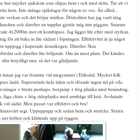
 se hur mycket sjukdom som släpas hem i och med detta. Tur att vi
detta hem. Inte många sjukdagar för någon av oss. Än alltså...
te veckan och det börjar märkas. Dödssliten har jag varit idag
er lunchen och därefter en tupplur gjorde mig inte piggare. Snarare
rade 4x2000m mot ett kombipass. Jag ligger lite efter med styrkan
g för att baka in lite sådant i löpningen. Effektivitet är ju något
skön uppjogg i kuperade årstaskogen. Därefter 3km
förslut och därefter lite böljande. Om än mest plant. Det kändes
slita betydligt mer, så det var glädjande.
 innan jag var framme vid utegymmet i Eriksdal. Mycket folk
 pass ändå. Supersetade hela tiden och slösade ingen tid på vila.
åhävningar + breda pushups, boxjump + hög planka med benindrag,
pp, låga chins + hög sidoplanka med armbåge till knä. Avslutade
ick väl sådär. Men passet var effektivt och bra!
tansvärt segt. Uppuppupp och sedan hem och stretcha. Sixten
å ner höften och klättrade upp på ryggen.