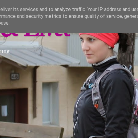
liver its services and to analyze traffic. Your IP address and us
rmance and security metrics to ensure quality of service, gene
& Livet
buse.
ning