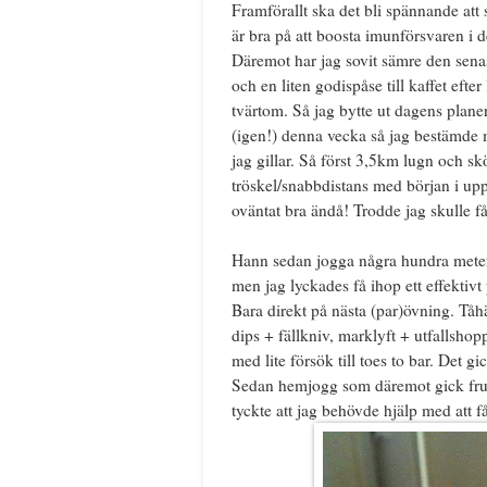
Framförallt ska det bli spännande att
är bra på att boosta imunförsvaren i 
Däremot har jag sovit sämre den senas
och en liten godispåse till kaffet eft
tvärtom. Så jag bytte ut dagens plane
(igen!) denna vecka så jag bestämde mi
jag gillar. Så först 3,5km lugn och 
tröskel/snabbdistans med början i upp
oväntat bra ändå! Trodde jag skulle få 
Hann sedan jogga några hundra meter
men jag lyckades få ihop ett effektivt
Bara direkt på nästa (par)övning. T
dips + fällkniv, marklyft + utfallsho
med lite försök till toes to bar. Det g
Sedan hemjogg som däremot gick fruk
tyckte att jag behövde hjälp med att f