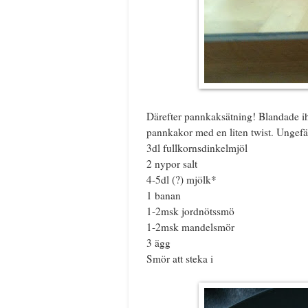
Därefter pannkaksätning! Blandade iho
pannkakor med en liten twist. Ungefär
3dl fullkornsdinkelmjöl
2 nypor salt
4-5dl (?) mjölk*
1 banan
1-2msk jordnötssmö
1-2msk mandelsmör
3 ägg
Smör att steka i