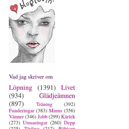
Vad jag skriver om
Löpning
(1391)
Livet
(934)
Glädjeämnen
(897)
Träning
(392)
Funderingar
(383)
Mums
(356)
Vänner
(346)
Jobb
(299)
Kärlek
(273)
Utmaningar
(260)
Depp
(225)
Tävling
(217)
Bäbisen