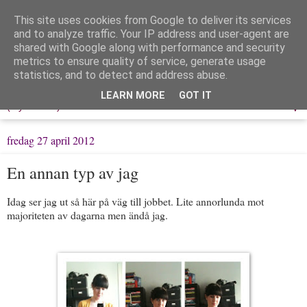
This site uses cookies from Google to deliver its services
Löpning & Livet
and to analyze traffic. Your IP address and user-agent are
shared with Google along with performance and security
metrics to ensure quality of service, generate usage
Mitt liv, mina tankar & min träning
statistics, and to detect and address abuse.
LEARN MORE
GOT IT
▼
fredag 27 april 2012
En annan typ av jag
Idag ser jag ut så här på väg till jobbet. Lite annorlunda mot
majoriteten av dagarna men ändå jag.