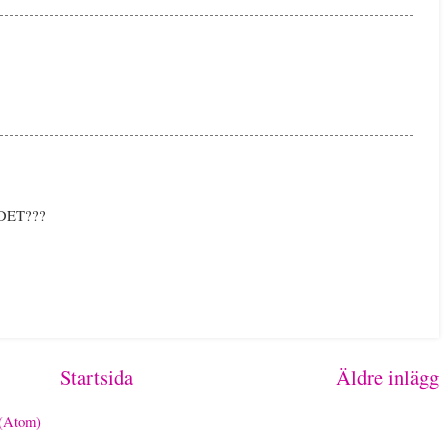
e DET???
Startsida
Äldre inlägg
 (Atom)