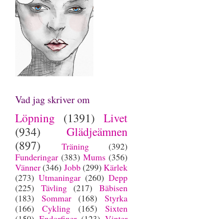
Vad jag skriver om
Löpning
(1391)
Livet
(934)
Glädjeämnen
(897)
Träning
(392)
Funderingar
(383)
Mums
(356)
Vänner
(346)
Jobb
(299)
Kärlek
(273)
Utmaningar
(260)
Depp
(225)
Tävling
(217)
Bäbisen
(183)
Sommar
(168)
Styrka
(166)
Cykling
(165)
Sixten
(150)
Endorfiner
(123)
Vinter