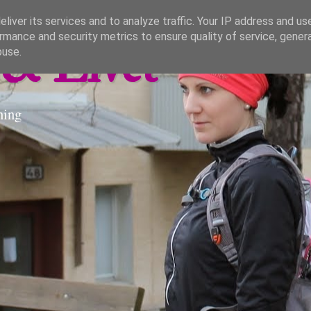
liver its services and to analyze traffic. Your IP address and us
rmance and security metrics to ensure quality of service, gene
& Livet
buse.
ning