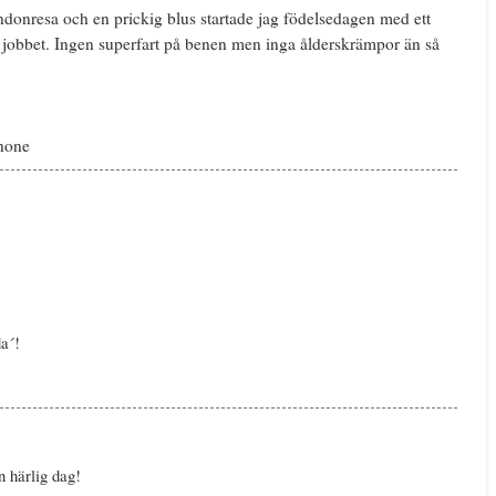
ndonresa och en prickig blus startade jag födelsedagen med ett
l jobbet. Ingen superfart på benen men inga ålderskrämpor än så
Phone
da´!
n härlig dag!