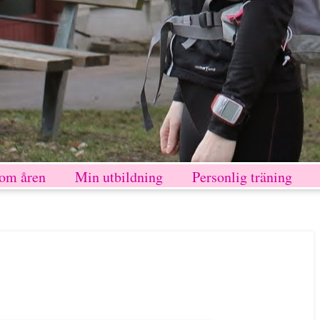
nom åren
Min utbildning
Personlig träning