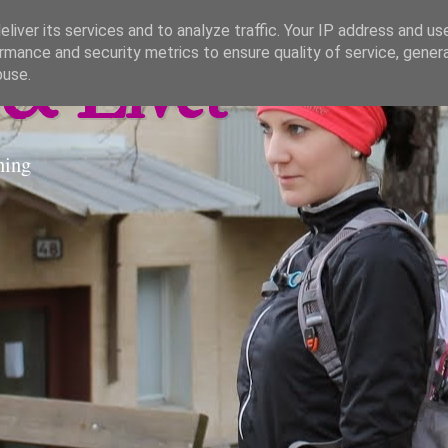
liver its services and to analyze traffic. Your IP address and us
rmance and security metrics to ensure quality of service, gene
& Livet
buse.
ning