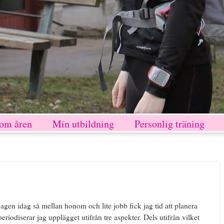
nom åren
Min utbildning
Personlig träning
gen idag så mellan honom och lite jobb fick jag tid att planera
eriodiserar jag upplägget utifrån tre aspekter. Dels utifrån vilket