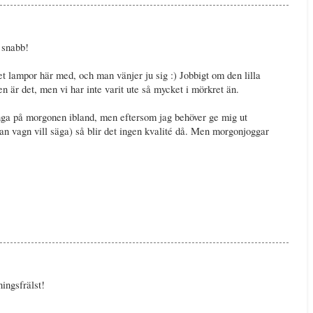
t snabb!
t lampor här med, och man vänjer ju sig :) Jobbigt om den lilla
en är det, men vi har inte varit ute så mycket i mörkret än.
ringa på morgonen ibland, men eftersom jag behöver ge mig ut
tan vagn vill säga) så blir det ingen kvalité då. Men morgonjoggar
ningsfrälst!