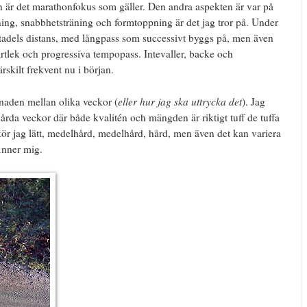
n är det marathonfokus som gäller. Den andra aspekten är var på
ing, snabbhetsträning och formtoppning är det jag tror på. Under
tadels distans, med långpass som successivt byggs på, men även
rtlek och progressiva tempopass. Intevaller, backe och
skilt frekvent nu i början.
eller hur jag ska uttrycka det
lnaden mellan olika veckor (
). Jag
årda veckor där både kvalitén och mängden är riktigt tuff de tuffa
t kör jag lätt, medelhård, medelhård, hård, men även det kan variera
inner mig.