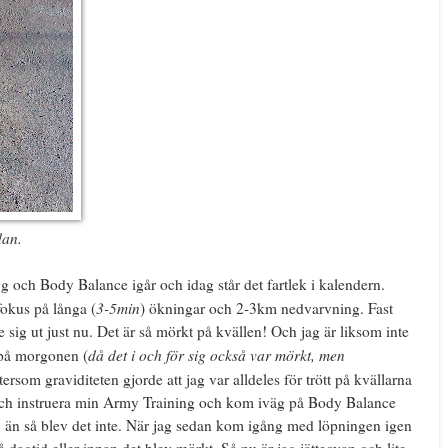
dan.
g och Body Balance igår och idag står det fartlek i kalendern.
3-5min
okus på långa (
) ökningar och 2-3km nedvarvning. Fast
e sig ut just nu. Det är så mörkt på kvällen! Och jag är liksom inte
då det i och för sig också var mörkt, men
 på morgonen (
ftersom graviditeten gjorde att jag var alldeles för trött på kvällarna
 och instruera min Army Training och kom iväg på Body Balance
 än så blev det inte. När jag sedan kom igång med löpningen igen
å dagtid eller innan det blev mörkt. Så nu är jag jätteovan och lite