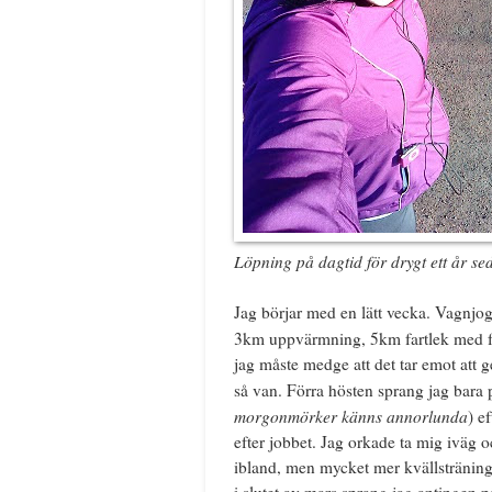
Löpning på dagtid för drygt ett år se
Jag börjar med en lätt vecka. Vagnjog
3km uppvärmning, 5km fartlek med f
jag måste medge att det tar emot att g
så van. Förra hösten sprang jag bara
morgonmörker känns annorlunda
) e
efter jobbet. Jag orkade ta mig iväg
ibland, men mycket mer kvällsträning
i slutet av mars sprang jag antingen p