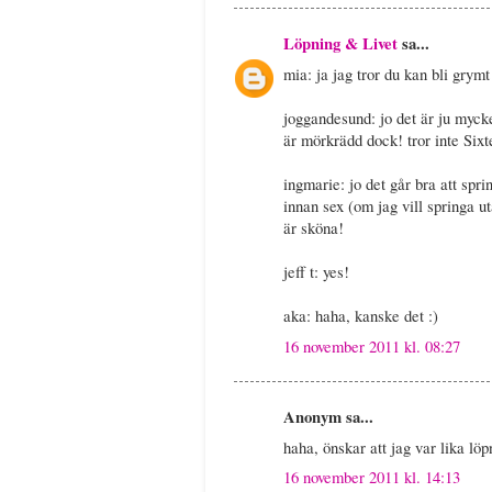
Löpning & Livet
sa...
mia: ja jag tror du kan bli grym
joggandesund: jo det är ju mycke
är mörkrädd dock! tror inte Sixt
ingmarie: jo det går bra att sp
innan sex (om jag vill springa u
är sköna!
jeff t: yes!
aka: haha, kanske det :)
16 november 2011 kl. 08:27
Anonym sa...
haha, önskar att jag var lika löp
16 november 2011 kl. 14:13