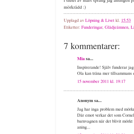
mörkrädd :)
Upplagd av
Löpning & Livet
kl.
15:53
Etiketter:
Funderingar
,
Glädjeämnen
,
L
7 kommentarer:
Mia
sa...
Inspirerande! Själv funderar jag
Ola kan träna mer tillsammans e
15 november 2011 kl. 19:17
Anonym sa...
Jag har inga problem med mörkre
Där emot verkar det som Cornelia
barnvagnen när det blivit mörkt 
aning...