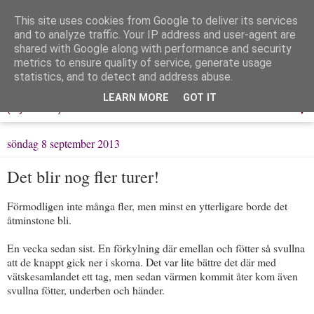
This site uses cookies from Google to deliver its services
Löpning & Livet
and to analyze traffic. Your IP address and user-agent are
shared with Google along with performance and security
metrics to ensure quality of service, generate usage
Mitt liv, mina tankar & min träning
statistics, and to detect and address abuse.
LEARN MORE
GOT IT
▼
söndag 8 september 2013
Det blir nog fler turer!
Förmodligen inte många fler, men minst en ytterligare borde det
åtminstone bli.
En vecka sedan sist. En förkylning där emellan och fötter så svullna
att de knappt gick ner i skorna. Det var lite bättre det där med
vätskesamlandet ett tag, men sedan värmen kommit åter kom även
svullna fötter, underben och händer.