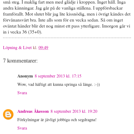
små steg. I maklig fart men med glädje i kroppen. Inget håll. Inga
andra känningar. Jag går på de vanliga ställena. I uppförsbackar
framförallt. Mot slutet blir jag lite kissnödig, men i övrigt kändes det
förvånansvärt bra. Inte alls som för en vecka sedan. Så om inget
oväntat händer blir det nog minst ett pass ytterligare. Imorgon går vi
in i vecka 36 (35+0).
Löpning & Livet
kl.
09:49
7 kommentarer:
Anonym
8 september 2013 kl. 17:15
Wow, vad häftigt att kunna springa så länge. :-))
Svara
Andreas Åkesson
8 september 2013 kl. 19:20
Förkylningar är jävligt jobbiga och segdragna!
Svara