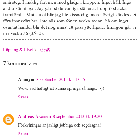
små steg. I maklig fart men med glädje i kroppen. Inget håll. Inga
andra känningar. Jag går på de vanliga ställena. I uppförsbackar
framförallt. Mot slutet blir jag lite kissnödig, men i övrigt kändes det
förvånansvärt bra. Inte alls som för en vecka sedan. Så om inget
oväntat händer blir det nog minst ett pass ytterligare. Imorgon går vi
in i vecka 36 (35+0).
Löpning & Livet
kl.
09:49
7 kommentarer:
Anonym
8 september 2013 kl. 17:15
Wow, vad häftigt att kunna springa så länge. :-))
Svara
Andreas Åkesson
8 september 2013 kl. 19:20
Förkylningar är jävligt jobbiga och segdragna!
Svara