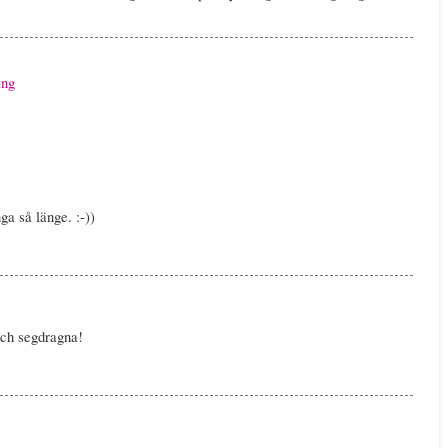
ing
ga så länge. :-))
och segdragna!