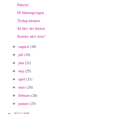
Paketet
På bättringsvägen
Tisdag morgon
Så blev det hösten
Kanske näst sista?
augusti
(18)
►
juli
(19)
►
juni
(21)
►
maj
(25)
►
april
(21)
►
mars
(24)
►
februari
(24)
►
januari
(23)
►
2012
(345)
►