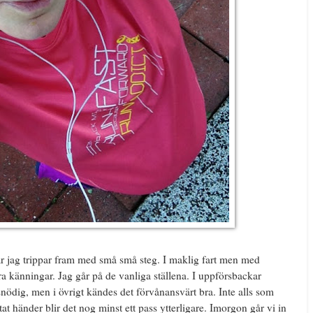
är jag trippar fram med små små steg. I maklig fart men med
ra känningar. Jag går på de vanliga ställena. I uppförsbackar
issnödig, men i övrigt kändes det förvånansvärt bra. Inte alls som
t händer blir det nog minst ett pass ytterligare. Imorgon går vi in