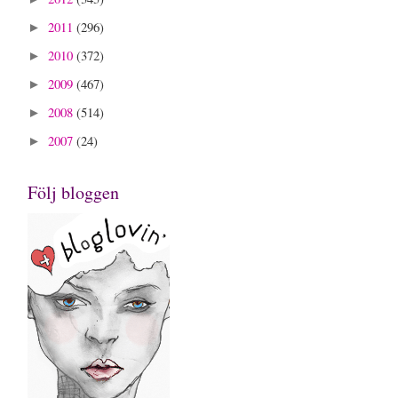
2011
(296)
►
2010
(372)
►
2009
(467)
►
2008
(514)
►
2007
(24)
►
Följ bloggen