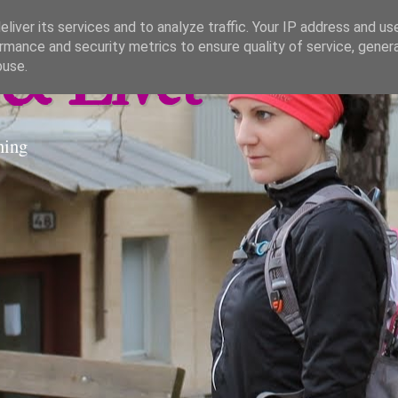
liver its services and to analyze traffic. Your IP address and us
rmance and security metrics to ensure quality of service, gene
& Livet
buse.
ning