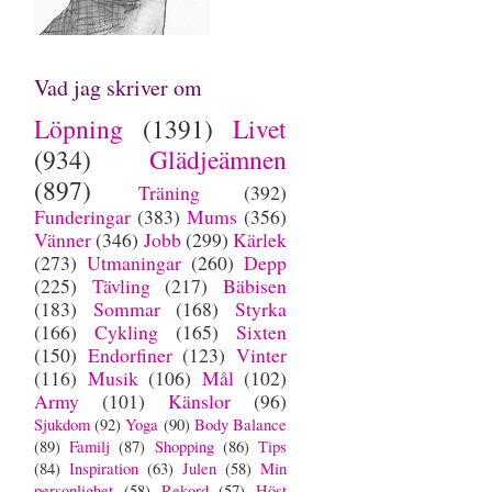
Vad jag skriver om
Löpning
(1391)
Livet
(934)
Glädjeämnen
(897)
Träning
(392)
Funderingar
(383)
Mums
(356)
Vänner
(346)
Jobb
(299)
Kärlek
(273)
Utmaningar
(260)
Depp
(225)
Tävling
(217)
Bäbisen
(183)
Sommar
(168)
Styrka
(166)
Cykling
(165)
Sixten
(150)
Endorfiner
(123)
Vinter
(116)
Musik
(106)
Mål
(102)
Army
(101)
Känslor
(96)
Sjukdom
(92)
Yoga
(90)
Body Balance
(89)
Familj
(87)
Shopping
(86)
Tips
(84)
Inspiration
(63)
Julen
(58)
Min
personlighet
(58)
Rekord
(57)
Höst