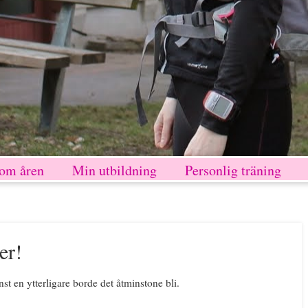
nom åren
Min utbildning
Personlig träning
er!
t en ytterligare borde det åtminstone bli.