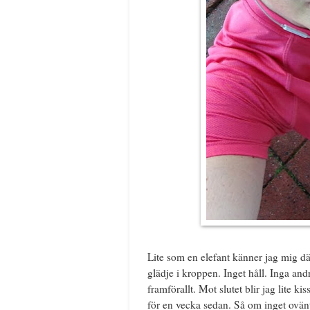
Lite som en elefant känner jag mig d
glädje i kroppen. Inget håll. Inga and
framförallt. Mot slutet blir jag lite k
för en vecka sedan. Så om inget ovänta