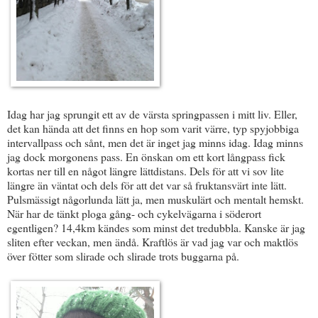
Idag har jag sprungit ett av de värsta springpassen i mitt liv. Eller,
det kan hända att det finns en hop som varit värre, typ spyjobbiga
intervallpass och sånt, men det är inget jag minns idag. Idag minns
jag dock morgonens pass. En önskan om ett kort långpass fick
kortas ner till en något längre lättdistans. Dels för att vi sov lite
längre än väntat och dels för att det var så fruktansvärt inte lätt.
Pulsmässigt någorlunda lätt ja, men muskulärt och mentalt hemskt.
När har de tänkt ploga gång- och cykelvägarna i söderort
egentligen? 14,4km kändes som minst det tredubbla. Kanske är jag
sliten efter veckan, men ändå. Kraftlös är vad jag var och maktlös
över fötter som slirade och slirade trots buggarna på.