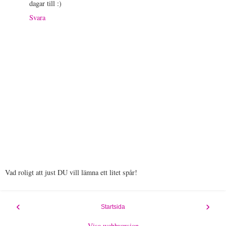
dagar till :)
Svara
Vad roligt att just DU vill lämna ett litet spår!
‹
›
Startsida
Visa webbversion