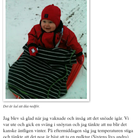
Det är kul att åka nedför.
Jag blev så glad när jag vaknade och insåg att det snöade igår. Vi
var ute och gick en sväng i snöyran och jag tänkte att nu blir det
kanske äntligen vinter. På eftermiddagen såg jag temperaturen stiga
och tänkte att det nog är bäst att ta en pulktur (Sixtens livs andra)