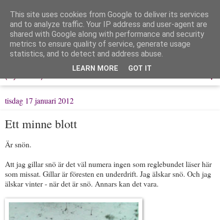
This site uses cookies from Google to deliver its services
Löpning & Livet
and to analyze traffic. Your IP address and user-agent are
shared with Google along with performance and security
metrics to ensure quality of service, generate usage
Mitt liv, mina tankar & min träning
statistics, and to detect and address abuse.
LEARN MORE
GOT IT
▼
tisdag 17 januari 2012
Ett minne blott
Är snön.
Att jag gillar snö är det väl numera ingen som reglebundet läser här
som missat. Gillar är föresten en underdrift. Jag älskar snö. Och jag
älskar vinter - när det är snö. Annars kan det vara.