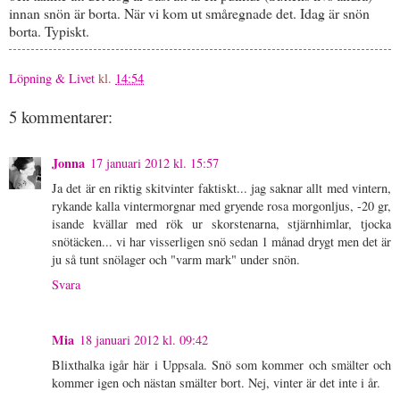
innan snön är borta. När vi kom ut småregnade det. Idag är snön
borta. Typiskt.
Löpning & Livet
kl.
14:54
5 kommentarer:
Jonna
17 januari 2012 kl. 15:57
Ja det är en riktig skitvinter faktiskt... jag saknar allt med vintern,
rykande kalla vintermorgnar med gryende rosa morgonljus, -20 gr,
isande kvällar med rök ur skorstenarna, stjärnhimlar, tjocka
snötäcken... vi har visserligen snö sedan 1 månad drygt men det är
ju så tunt snölager och "varm mark" under snön.
Svara
Mia
18 januari 2012 kl. 09:42
Blixthalka igår här i Uppsala. Snö som kommer och smälter och
kommer igen och nästan smälter bort. Nej, vinter är det inte i år.