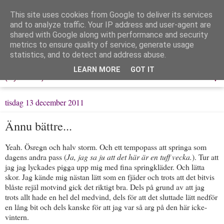
This site uses cookies from Google to deliver its services
Löpning & Livet
and to analyze traffic. Your IP address and user-agent are
shared with Google along with performance and security
metrics to ensure quality of service, generate usage
Mitt liv, mina tankar & min träning
statistics, and to detect and address abuse.
LEARN MORE
GOT IT
▼
tisdag 13 december 2011
Ännu bättre...
Yeah. Ösregn och halv storm. Och ett tempopass att springa som
dagens andra pass (
Ja, jag sa ju att det här är en tuff vecka.
). Tur att
jag jag lyckades pigga upp mig med fina springkläder. Och lätta
skor. Jag kände mig nästan lätt som en fjäder och trots att det bitvis
blåste rejäl motvind gick det riktigt bra. Dels på grund av att jag
trots allt hade en hel del medvind, dels för att det sluttade lätt nedför
en lång bit och dels kanske för att jag var så arg på den här icke-
vintern.