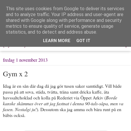
This site uses cookies from Google to deliver its services
Löpning & Livet
and to analyze traffic. Your IP address and user-agent are
shared with Google along with performance and security
metrics to ensure quality of service, generate usage
Mitt liv, mina tankar & min träning
statistics, and to detect and address abuse.
LEARN MORE
GOT IT
▼
fredag 1 november 2013
Gym x 2
Idag är en sån där dag då jag gör tusen saker samtidigt. Vill både
passa på att sova, städa, tvätta, träna samt dricka kaffe, äta
havssaltchoklad och kolla på Rederiet via Öppet Arkiv (
Borde
kanske skämmas över att jag fastnat i denna 90-tals-såpa, men va
fasen. Nostalgi ju!
). Dessutom ska jag amma och bära runt på en
bäbis också.