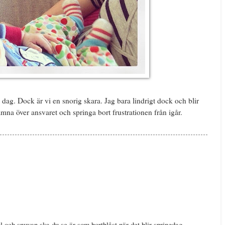
 dag. Dock är vi en snorig skara. Jag bara lindrigt dock och blir
Lämna över ansvaret och springa bort frustrationen från igår.
l och snuvan ska du se är som bortblåst när det blir springdag