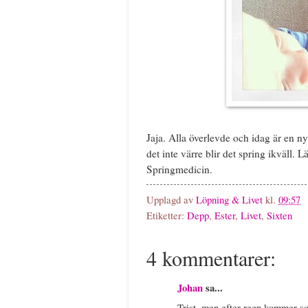
Jaja. Alla överlevde och idag är en ny
det inte värre blir det spring ikväll. 
Springmedicin.
Upplagd av
Löpning & Livet
kl.
09:57
Etiketter:
Depp
,
Ester
,
Livet
,
Sixten
4 kommentarer:
Johan
sa...
Trist, men efter regn kommer so