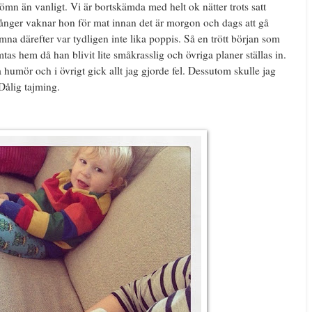
mn än vanligt. Vi är bortskämda med helt ok nätter trots satt
gånger vaknar hon för mat innan det är morgon och dags att gå
omna därefter var tydligen inte lika poppis. Så en trött början som
tas hem då han blivit lite småkrasslig och övriga planer ställas in.
humör och i övrigt gick allt jag gjorde fel. Dessutom skulle jag
Dålig tajming.