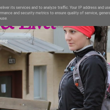
liver its services and to analyze traffic. Your IP address and us
rmance and security metrics to ensure quality of service, gene
& Livet
buse.
ning