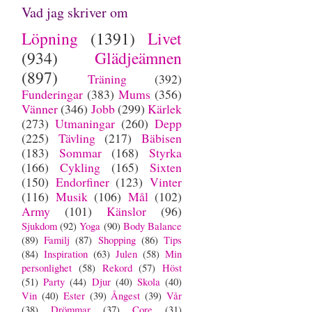
Vad jag skriver om
Löpning
(1391)
Livet
(934)
Glädjeämnen
(897)
Träning
(392)
Funderingar
(383)
Mums
(356)
Vänner
(346)
Jobb
(299)
Kärlek
(273)
Utmaningar
(260)
Depp
(225)
Tävling
(217)
Bäbisen
(183)
Sommar
(168)
Styrka
(166)
Cykling
(165)
Sixten
(150)
Endorfiner
(123)
Vinter
(116)
Musik
(106)
Mål
(102)
Army
(101)
Känslor
(96)
Sjukdom
(92)
Yoga
(90)
Body Balance
(89)
Familj
(87)
Shopping
(86)
Tips
(84)
Inspiration
(63)
Julen
(58)
Min
personlighet
(58)
Rekord
(57)
Höst
(51)
Party
(44)
Djur
(40)
Skola
(40)
Vin
(40)
Ester
(39)
Ångest
(39)
Vår
(38)
Drömmar
(37)
Core
(31)