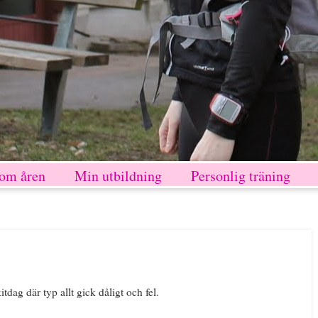
nom åren
Min utbildning
Personlig träning
itdag där typ allt gick dåligt och fel.