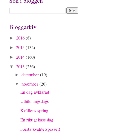
Sök i bloggen
Bloggarkiv
2016
(8)
►
2015
(132)
►
2014
(160)
►
2013
(256)
▼
december
(19)
►
november
(20)
▼
En dag avklarad
Utbildningsdags
Kvällens spring
En riktigt kass dag
Första kvalitetspasset!