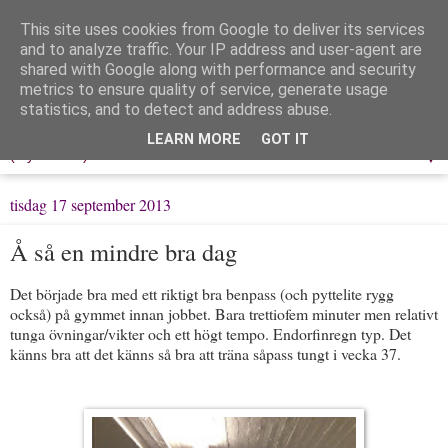
This site uses cookies from Google to deliver its services
Löpning & Livet
and to analyze traffic. Your IP address and user-agent are
shared with Google along with performance and security
metrics to ensure quality of service, generate usage
Mitt liv, mina tankar & min träning
statistics, and to detect and address abuse.
LEARN MORE
GOT IT
▼
tisdag 17 september 2013
Å så en mindre bra dag
Det började bra med ett riktigt bra benpass (och pyttelite rygg
också) på gymmet innan jobbet. Bara trettiofem minuter men relativt
tunga övningar/vikter och ett högt tempo. Endorfinregn typ. Det
känns bra att det känns så bra att träna såpass tungt i vecka 37.